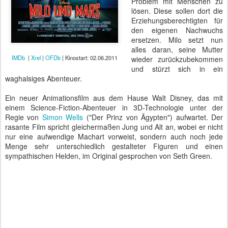
Problem mit Menschen zu
lösen. Diese sollen dort die
Erziehungsberechtigten für
den eigenen Nachwuchs
ersetzen. Milo setzt nun
alles daran, seine Mutter
IMDb
|
Xrel
|
OFDb
| Kinostart: 02.06.2011
wieder zurückzubekommen
und stürzt sich in ein
waghalsiges Abenteuer.
Ein neuer Animationsfilm aus dem Hause Walt Disney, das mit
einem Science-Fiction-Abenteuer in 3D-Technologie unter der
Regie von
Simon Wells
("Der Prinz von Ägypten") aufwartet. Der
rasante Film spricht gleichermaßen Jung und Alt an, wobei er nicht
nur eine aufwendige Machart vorweist, sondern auch noch jede
Menge sehr unterschiedlich gestalteter Figuren und einen
sympathischen Helden, im Original gesprochen von Seth Green.