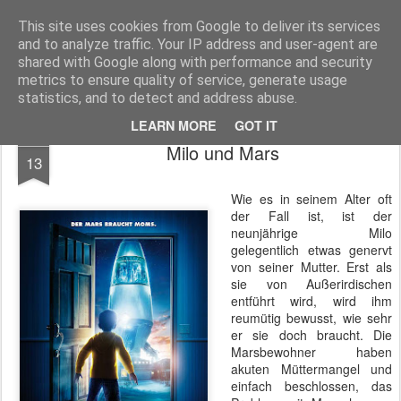
MyKinoTrailer
This site uses cookies from Google to deliver its services
and to analyze traffic. Your IP address and user-agent are
Pages
shared with Google along with performance and security
metrics to ensure quality of service, generate usage
statistics, and to detect and address abuse.
LEARN MORE
GOT IT
JUL
Milo und Mars
13
Wie es in seinem Alter oft
der Fall ist, ist der
neunjährige Milo
gelegentlich etwas genervt
von seiner Mutter. Erst als
sie von Außerirdischen
entführt wird, wird ihm
reumütig bewusst, wie sehr
er sie doch braucht. Die
Marsbewohner haben
akuten Müttermangel und
einfach beschlossen, das