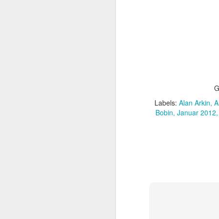
beachtlicher Karriere,
Schwarzenegger. Dieser
sie den späteren Rette
G
Labels:
Alan Arkin
A
Bobin
Januar 2012