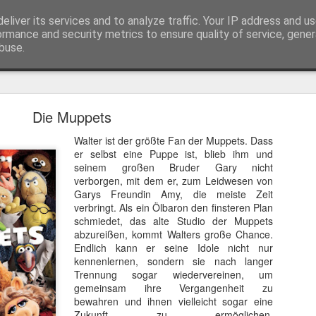
eliver its services and to analyze traffic. Your IP address and u
ormance and security metrics to ensure quality of service, gene
buse.
Trailer
Serien Reviews
Produkttests
Games
Gewinnspiele
Imp
Die Muppets
eikarten zum 4K Kinoerlebnis vom Sci-Fi Klassiker
Walter ist der größte Fan der Muppets. Dass
 von
Terminator
in 4K im Kino, am 4. August 2026, verlosen wir
2
er selbst eine Puppe ist, blieb ihm und
seinem großen Bruder Gary nicht
verborgen, mit dem er, zum Leidwesen von
Garys Freundin Amy, die meiste Zeit
verbringt. Als ein Ölbaron den finsteren Plan
schmiedet, das alte Studio der Muppets
abzureißen, kommt Walters große Chance.
Endlich kann er seine Idole nicht nur
kennenlernen, sondern sie nach langer
Trennung sogar wiedervereinen, um
gemeinsam ihre Vergangenheit zu
bewahren und ihnen vielleicht sogar eine
Zukunft zu ermöglichen.