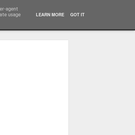
ser-agent
LEARN MORE
GOT IT
rate usage
ressum
 Terminator
 Kinofreikarten
und
2