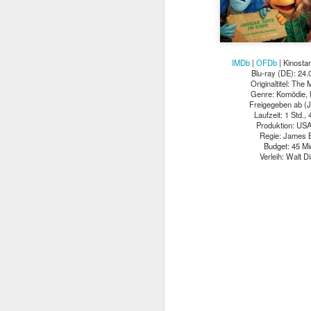
IMDb
|
OFDb
| Kinostar
Blu-ray (DE): 24.
Originaltitel:
The 
Genre: Komödie, 
Freigegeben ab (J
Laufzeit: 1 Std., 
Produktion: US
Regie: James 
Budget: 45 Mi
Verleih: Walt D
Mit TERMINATOR steh
Startlöchern. Jede Meng
„Er ist kein Mensch. Er 
Kurz gesagt: he’ll be ba
Am
4. August 2026
popkultureller Meilenste
Der einstige Überras