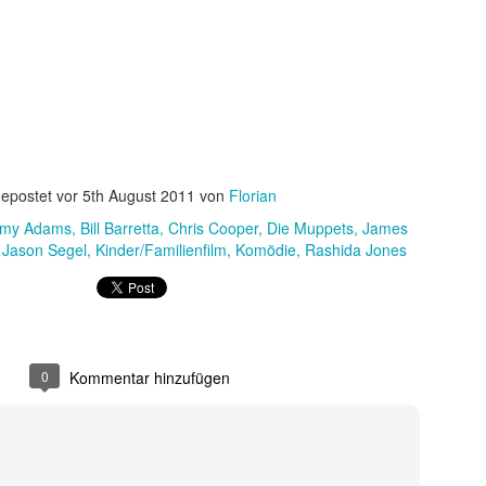
 sondern ebnete auch den endgültigen internationalen Durchbruch für
 wird als Cyborg aus der Zukunft geschickt, um die junge Sarah Conno
r der Menschheit im Kampf gegen die Maschinen zur Welt bringt.
epostet vor
5th August 2011
von
Florian
my Adams
Bill Barretta
Chris Cooper
Die Muppets
James
Jason Segel
Kinder/Familienfilm
Komödie
Rashida Jones
0
Kommentar hinzufügen