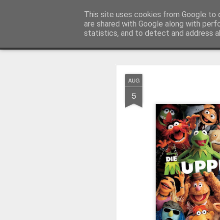
MyKinoTrailer
This site uses cookies from Google to d
are shared with Google along with perf
statistics, and to detect and address a
Classic
Startseite
4K UHD & Blu-ray Reviews
Filmkritiken
AUG
Gewinnt Kinofr
JUL
5
29
Zur Wiederaufführung
Plakate
.