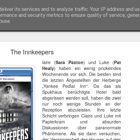
eliver its services and to analyze traffic. Your IP address and u
ormance and security metrics to ensure quality of service, gene
buse.
Trailer
Serien Reviews
Produkttests
Games
Gewinnspiele
Imp
The Innkeepers
eikarten zum 4K Kinoerlebnis vom Sci-Fi Klassiker
laire (
Sara Paxton
) und Luke (
Pat
 von
Terminator
in 4K im Kino, am 4. August 2026, verlosen wir
2
Healy
) haben ein wenig prickelndes
Wochenende vor sich. Die beiden sind
die letzten Angestellten der Herberge
„Yankee Pedlar Inn“. Da das als
Spukhaus berüchtigte Hotel bald
abgerissen werden soll, haben die zwei
nur noch wenige Stunden an der
Rezeption abzuleisten. Ihre letzte
Schicht verbringen Claire und Luke mit
Papierkram und absurden
Diskussionen über paranormale
Phänomene. Als sie dann versuchen,
der Vergangenheit des Hauses auf den