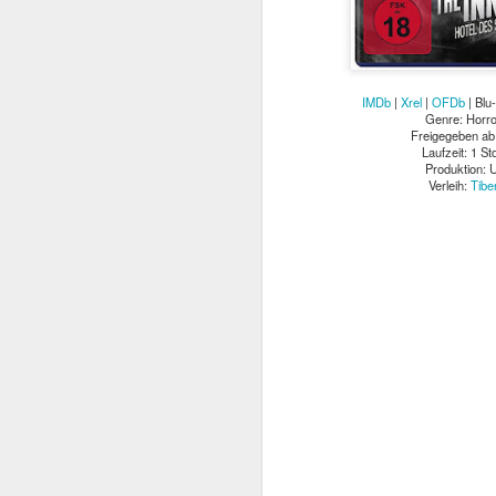
IMDb
|
Xrel
|
OFDb
| Blu
Genre: Horror
Freigegeben ab 
Laufzeit: 1 St
Produktion: 
Verleih:
Tibe
Mit TERMINATOR steh
Startlöchern. Jede Meng
„Er ist kein Mensch. Er 
Kurz gesagt: he’ll be ba
Am
4. August 2026
popkultureller Meilenste
Der einstige Überras