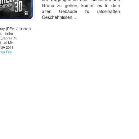
Grund zu gehen, kommt es in dem
alten Gebäude zu rätselhaften
Geschehnissen...
-ray (DE):17.01.2013
, Thriller
(Jahre): 18
d., 40 Min.
USA 2011
rius Film
t ein weiterer Kultstreifen im Rahmen der Kino-Event-Reihe B
e Testosteron und Action inklusive.
ist eine Maschine. Er ist der Terminator“!
ck!
kehrt der Sci-Fi-Actionthriller, der neue Maßstäbe im Genrekino
in gilt, zurück auf die große Leinwand.
chungserfolg aus dem Jahr 1984 markierte nicht nur den Begi