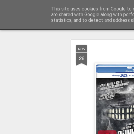
MyKinoTrailer
This site uses cookies from Google to d
are shared with Google along with perf
statistics, and to detect and address a
Classic
Startseite
4K UHD & Blu-ray Reviews
Filmkritiken
NOV
Gewinnt Kinofr
JUL
26
29
Zur Wiederaufführung
Plakate
.