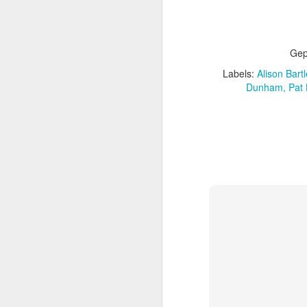
beachtlicher Karriere,
Schwarzenegger. Dieser
sie den späteren Rette
Gep
Labels:
Alison Bartl
Dunham
Pat 