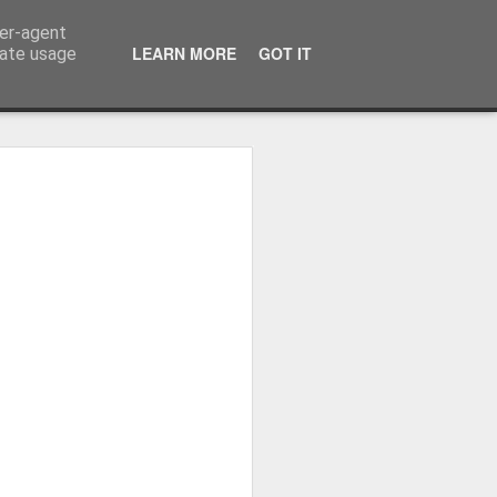
ser-agent
LEARN MORE
GOT IT
rate usage
ressum
 Terminator
 Kinofreikarten
und
2