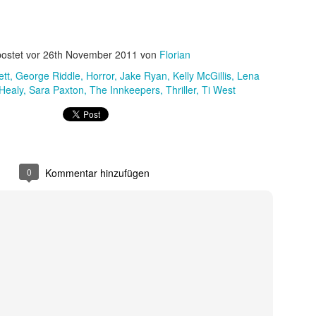
 sondern ebnete auch den endgültigen internationalen Durchbruch für
 wird als Cyborg aus der Zukunft geschickt, um die junge Sarah Conno
r der Menschheit im Kampf gegen die Maschinen zur Welt bringt.
ostet vor
26th November 2011
von
Florian
ett
George Riddle
Horror
Jake Ryan
Kelly McGillis
Lena
Healy
Sara Paxton
The Innkeepers
Thriller
Ti West
0
Kommentar hinzufügen