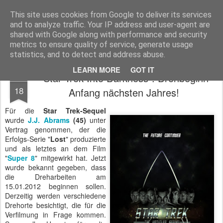
MyKinoTrailer
This site uses cookies from Google to deliver its services
and to analyze traffic. Your IP address and user-agent are
Pages
shared with Google along with performance and security
metrics to ensure quality of service, generate usage
statistics, and to detect and address abuse.
LEARN MORE
GOT IT
"Star Trek Into Darkness": Drehbeginn
NOV
18
Anfang nächsten Jahres!
Für die
Star Trek-Sequel
wurde
J.J. Abrams
(45)
unter
Vertrag genommen, der die
Erfolgs-Serie "
Lost
" produzierte
und als letztes an dem Film
"
Super 8
" mitgewirkt hat. Jetzt
wurde bekannt gegeben, dass
die Dreharbeiten am
15.01.2012 beginnen sollen.
Derzeitig werden verschiedene
Drehorte besichtigt, die für die
Verfilmung in Frage kommen.