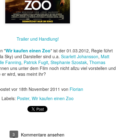
Trailer und Handlung!
n "
Wir kaufen einen Zoo
" ist der 01.03.2012, Regie führt
la Sky) und Darsteller sind u.a.
Scarlett Johansson
,
Matt
lle Fanning
,
Patrick Fugit
,
Stephanie Szostak
,
Thomas
nnen uns unter dem Film noch nicht allzu viel vorstellen und
 er wird, was meint ihr?
t ein weiterer Kultstreifen im Rahmen der Kino-Event-Reihe B
e Testosteron und Action inklusive.
ostet vor
18th November 2011
von
Florian
Labels:
Poster
Wir kaufen einen Zoo
ist eine Maschine. Er ist der Terminator“!
ck!
kehrt der Sci-Fi-Actionthriller, der neue Maßstäbe im Genrekino
in gilt, zurück auf die große Leinwand.
3
Kommentare ansehen
chungserfolg aus dem Jahr 1984 markierte nicht nur den Begi