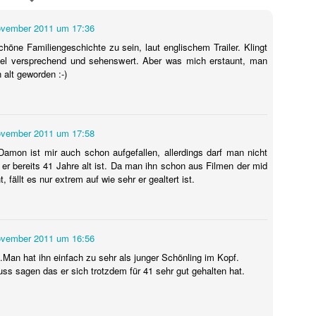
 sondern ebnete auch den endgültigen internationalen Durchbruch für
 wird als Cyborg aus der Zukunft geschickt, um die junge Sarah Conno
ovember 2011 um 17:36
r der Menschheit im Kampf gegen die Maschinen zur Welt bringt.
chöne Familiengeschichte zu sein, laut englischem Trailer. Klingt
viel versprechend und sehenswert. Aber was mich erstaunt, man
 alt geworden :-)
ovember 2011 um 17:58
amon ist mir auch schon aufgefallen, allerdings darf man nicht
er bereits 41 Jahre alt ist. Da man ihn schon aus Filmen der mid
, fällt es nur extrem auf wie sehr er gealtert ist.
ovember 2011 um 16:56
.Man hat ihn einfach zu sehr als junger Schönling im Kopf.
uss sagen das er sich trotzdem für 41 sehr gut gehalten hat.