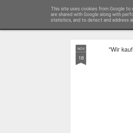
MyKinoTrailer
This site uses cookies from Google to d
are shared with Google along with perf
statistics, and to detect and address a
Classic
Startseite
4K UHD & Blu-ray Reviews
Filmkritiken
"Wir kau
NOV
Gewinnt Kinofr
JUL
18
29
Zur Wiederaufführung
Plakate
.