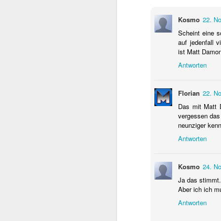
beachtlicher Karriere,
Schwarzenegger. Dieser
Kosmo
22. N
sie den späteren Rette
Scheint eine s
auf jedenfall 
ist Matt Damon
Antworten
Florian
22. N
Das mit Matt D
vergessen das 
neunziger kennt
Antworten
Kosmo
24. N
Ja das stimmt.
Aber ich ich m
Antworten