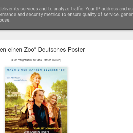
eliver its services and to analyze traffic. Your IP address and u
ormance and security metrics to ensure quality of service, gene
buse.
Trailer
Serien Reviews
Produkttests
Games
Gewinnspiele
Imp
fen einen Zoo" Deutsches Poster
eikarten zum 4K Kinoerlebnis vom Sci-Fi Klassiker
(zum vergrößern auf das Poster klicken)
 von
Terminator
in 4K im Kino, am 4. August 2026, verlosen wir
2