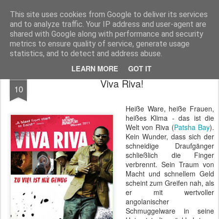
MyKinoTrailer
This site uses cookies from Google to deliver its services
and to analyze traffic. Your IP address and user-agent are
Pages
shared with Google along with performance and security
metrics to ensure quality of service, generate usage
statistics, and to detect and address abuse.
LEARN MORE
GOT IT
DEC
Viva Riva!
10
Heiße Ware, heiße Frauen,
heißes Klima - das ist die
Welt von Riva (
Patsha Bay
).
Kein Wunder, dass sich der
schneidige Draufgänger
schließlich die Finger
verbrennt. Sein Traum von
Macht und schnellem Geld
scheint zum Greifen nah, als
er mit wertvoller
angolanischer
Schmuggelware in seine