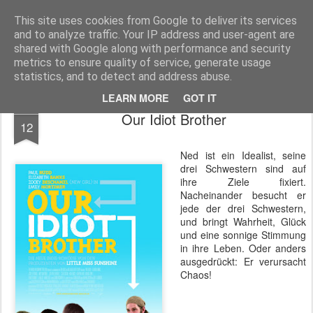
MyKinoTrailer
This site uses cookies from Google to deliver its services
and to analyze traffic. Your IP address and user-agent are
Pages
shared with Google along with performance and security
metrics to ensure quality of service, generate usage
statistics, and to detect and address abuse.
LEARN MORE
GOT IT
FEB
Our Idiot Brother
12
Ned ist ein Idealist, seine
drei Schwestern sind auf
ihre Ziele fixiert.
Nacheinander besucht er
jede der drei Schwestern,
und bringt Wahrheit, Glück
und eine sonnige Stimmung
in ihre Leben. Oder anders
ausgedrückt: Er verursacht
Chaos!