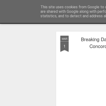
MyKinoTrailer
This site uses cookies from Google to d
are shared with Google along with perf
statistics, and to detect and address a
Classic
Startseite
4K UHD & Blu-ray Reviews
Filmkritiken
Breaking Da
MAR
Gewinnt Kinofr
JUL
Concorde
1
29
Zur Wiederaufführung
Plakate
.