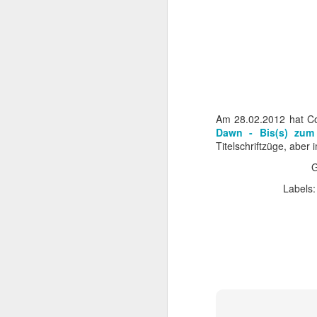
Am 28.02.2012 hat Co
Dawn - Bis(s) zum
Titelschriftzüge, aber 
G
Labels
Mit TERMINATOR steh
Startlöchern. Jede Meng
„Er ist kein Mensch. Er 
Kurz gesagt: he’ll be ba
Am
4. August 2026
popkultureller Meilenste
Der einstige Überras