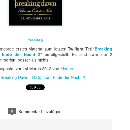
Handlung
ncorde erstes Material zum letzten
Twilight
Teil "
Breaking
 Ende der Nacht 2
" bereitgestellt. Es sind zwar nur 2
immerhin, besser als nichts.
epostet vor
1st March 2012
von
Florian
:
Breaking Dawn - Bis(s) zum Ende der Nacht 2
t ein weiterer Kultstreifen im Rahmen der Kino-Event-Reihe B
e Testosteron und Action inklusive.
ist eine Maschine. Er ist der Terminator“!
ck!
kehrt der Sci-Fi-Actionthriller, der neue Maßstäbe im Genrekino
0
Kommentar hinzufügen
in gilt, zurück auf die große Leinwand.
chungserfolg aus dem Jahr 1984 markierte nicht nur den Begi