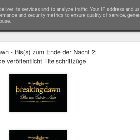
eliver its services and to analyze traffic. Your IP address and u
ormance and security metrics to ensure quality of service, gene
buse.
Trailer
Serien Reviews
Produkttests
Games
Gewinnspiele
Imp
wn - Bis(s) zum Ende der Nacht 2:
eikarten zum 4K Kinoerlebnis vom Sci-Fi Klassiker
 veröffentlicht Titelschriftzüge
 von
Terminator
in 4K im Kino, am 4. August 2026, verlosen wir
2