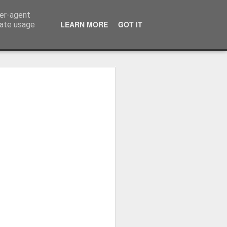
ser-agent
LEARN MORE
GOT IT
rate usage
ressum
 Terminator
 Kinofreikarten
und
2