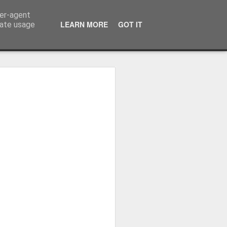
ser-agent
LEARN MORE
GOT IT
rate usage
ressum
 Terminator
 Kinofreikarten
und
2