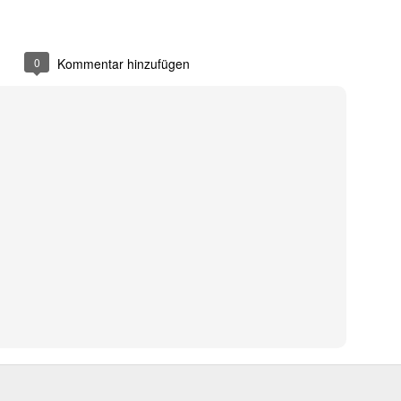
 sondern ebnete auch den endgültigen internationalen Durchbruch für
 wird als Cyborg aus der Zukunft geschickt, um die junge Sarah Conno
r der Menschheit im Kampf gegen die Maschinen zur Welt bringt.
0
Kommentar hinzufügen