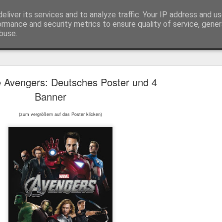
eliver its services and to analyze traffic. Your IP address and u
ormance and security metrics to ensure quality of service, gene
buse.
Trailer
Serien Reviews
Produkttests
Games
Gewinnspiele
Imp
e Avengers: Deutsches Poster und 4
eikarten zum 4K Kinoerlebnis vom Sci-Fi Klassiker
Banner
 von
Terminator
in 4K im Kino, am 4. August 2026, verlosen wir
2
(zum vergrößern auf das Poster klicken)