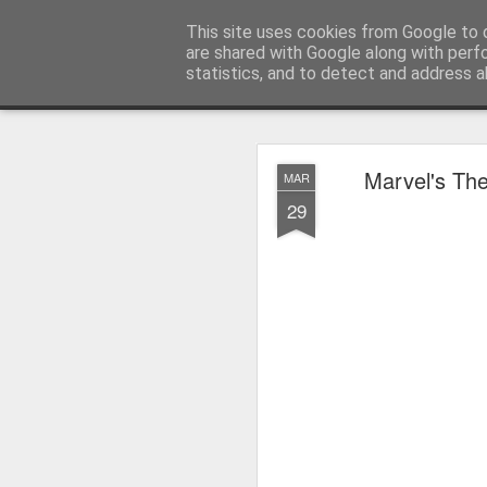
MyKinoTrailer
This site uses cookies from Google to d
are shared with Google along with perf
statistics, and to detect and address a
Classic
Startseite
4K UHD & Blu-ray Reviews
Filmkritiken
Marvel's Th
MAR
Gewinnt Kinofr
JUL
29
29
Zur Wiederaufführung
Plakate
.