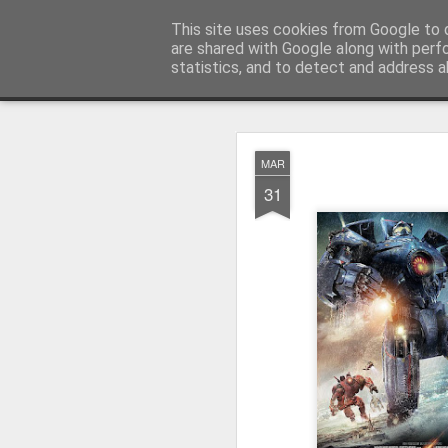
MyKinoTrailer
This site uses cookies from Google to d
are shared with Google along with perf
statistics, and to detect and address a
Classic
Startseite
4K UHD & Blu-ray Reviews
Filmkritiken
MAR
Gewinnt Kinofr
JUL
31
29
Zur Wiederaufführung
Plakate
.