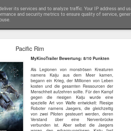
eliver its services and to analyze traffic. Your IP address and u
ormance and security metrics to ensure quality of service, gene
buse.
Trailer
Serien Reviews
Produkttests
Games
Gewinnspiele
Imp
Pacific Rim
eikarten zum 4K Kinoerlebnis vom Sci-Fi Klassiker
MyKinoTrailer Bewertung: 8/10 Punkten
 von
Terminator
in 4K im Kino, am 4. August 2026, verlosen wir
2
Als Legionen von monströsen Kreaturen
namens Kaiju aus dem Meer kamen,
begann ein Krieg, der Millionen von Leben
kosten und die gesamten Ressourcen der
Menschheit aufzehren sollte. Für den Kampf
gegen die riesigen Kaiju wurde eine
spezielle Art von Waffe entwickelt: Riesige
Roboter namens Jaegers, die gleichzeitig
von zwei Piloten gesteuert werden, deren
Verstand über eine Nervenbrücke
verbunden ist. Aber selbst die Jaegers
waren den erbarmungslosen Kaiju fast