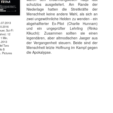
schutzlos ausgeliefert. Am Rande der
Niederlage hatten die Streitkräfte der
Menschheit keine andere Wahl, als sich an
zwei ungewöhnliche Helden zu wenden - ein
8.07.2013
abgehalfterter Ex-Pilot (Charlie Hunnam)
0.2016
und ein ungeprüfter Lehrling (Rinko
uer, Sci-Fi
Kikuchi): Zusammen sollten sie einen
hre): 12
legendären, aber altmodischen Jaeger aus
11 Min.
A 2013
der Vergangenheit steuern. Beide sind der
del Toro
Menschheit letzte Hoffnung im Kampf gegen
io $
die Apokalypse.
. Pictures
t ein weiterer Kultstreifen im Rahmen der Kino-Event-Reihe B
e Testosteron und Action inklusive.
ist eine Maschine. Er ist der Terminator“!
ck!
kehrt der Sci-Fi-Actionthriller, der neue Maßstäbe im Genrekino
in gilt, zurück auf die große Leinwand.
chungserfolg aus dem Jahr 1984 markierte nicht nur den Begi