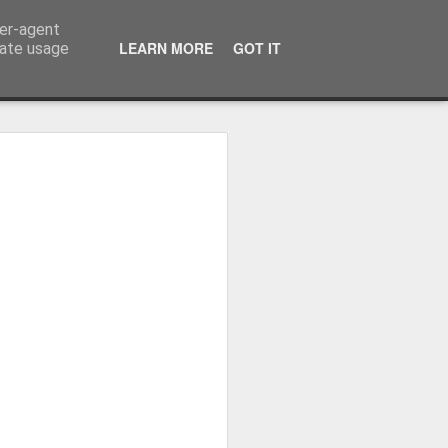
ser-agent
LEARN MORE
GOT IT
rate usage
ressum
 Terminator
 Kinofreikarten
und
2