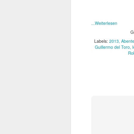
Zur Teilnahme 
...Weiterlesen
G
Labels:
2013
Abente
Guillermo del Toro
I
Rob
Die Ody
JUL
15
Nach Jahren voller e
Drehbüchern hat sic
– und nun Die Odyssee.
beteiligt war – Interste
Bildgewalt mit