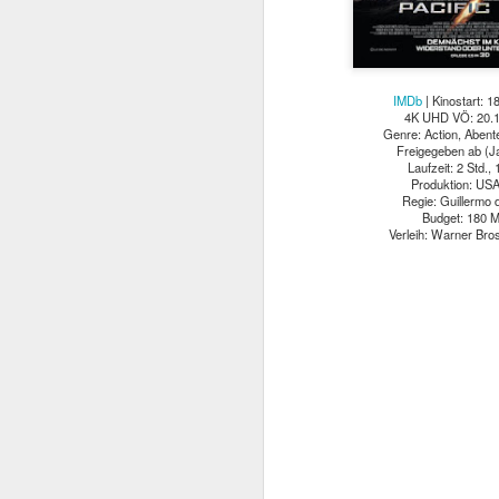
IMDb
| Kinostart: 1
4K UHD VÖ: 20.1
Genre: Action, Abente
Freigegeben ab (Ja
Laufzeit: 2 Std., 
Produktion: US
Regie: Guillermo 
Budget: 180 M
Verleih: Warner Bros
Mit TERMINATOR steh
Startlöchern. Jede Meng
„Er ist kein Mensch. Er 
Kurz gesagt: he’ll be ba
Am
4. August 2026
popkultureller Meilenste
Der einstige Überras