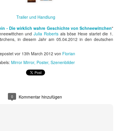
Trailer und Handlung
ein - Die wirklich wahre Geschichte von Schneewittchen
"
hneewittchen und
Julia Roberts
als böse Hexe startet die 1.
ärchens, in diesem Jahr am 05.04.2012 in den deutschen
epostet vor
13th March 2012
von
Florian
abels:
Mirror Mirror
Poster
Szenenbilder
t ein weiterer Kultstreifen im Rahmen der Kino-Event-Reihe B
e Testosteron und Action inklusive.
ist eine Maschine. Er ist der Terminator“!
0
Kommentar hinzufügen
ck!
kehrt der Sci-Fi-Actionthriller, der neue Maßstäbe im Genrekino
in gilt, zurück auf die große Leinwand.
chungserfolg aus dem Jahr 1984 markierte nicht nur den Begi