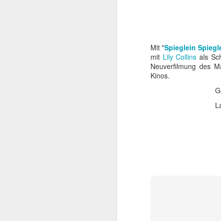
Mit "
Spieglein Spiegl
mit
Lily Collins
als Sc
Neuverfilmung des M
Kinos.
G
L
Mit TERMINATOR steh
Startlöchern. Jede Meng
„Er ist kein Mensch. Er 
Kurz gesagt: he’ll be ba
Am
4. August 2026
popkultureller Meilenste
Der einstige Überras