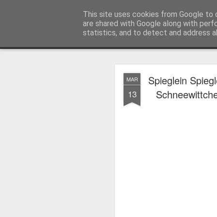
MyKinoTrailer
This site uses cookies from Google to d
are shared with Google along with perf
statistics, and to detect and address a
Classic
Startseite
4K UHD & Blu-ray Reviews
Filmkritiken
Spieglein Spiegl
MAR
Gewinnt Kinofr
JUL
Schneewittche
13
29
Zur Wiederaufführung
Plakate
.