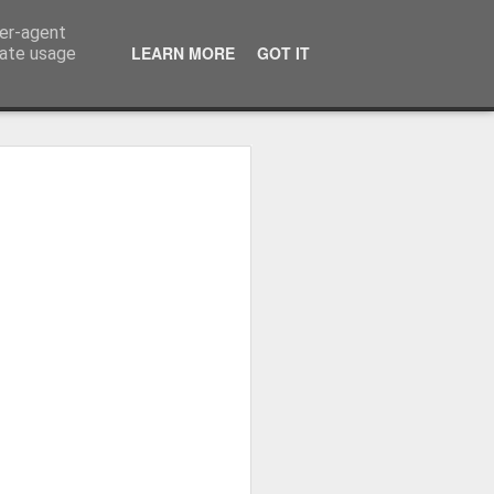
ser-agent
LEARN MORE
GOT IT
rate usage
ressum
 Terminator
 Kinofreikarten
und
2