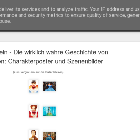
eliver its services and to analyze traffic. Your IP address and u
ormance and security metrics to ensure quality of service, gene
buse.
Trailer
Serien Reviews
Produkttests
Games
Gewinnspiele
Imp
ein - Die wirklich wahre Geschichte von
eikarten zum 4K Kinoerlebnis vom Sci-Fi Klassiker
n: Charakterposter und Szenenbilder
 von
Terminator
in 4K im Kino, am 4. August 2026, verlosen wir
2
(zum vergrößern auf die Bilder klicken)