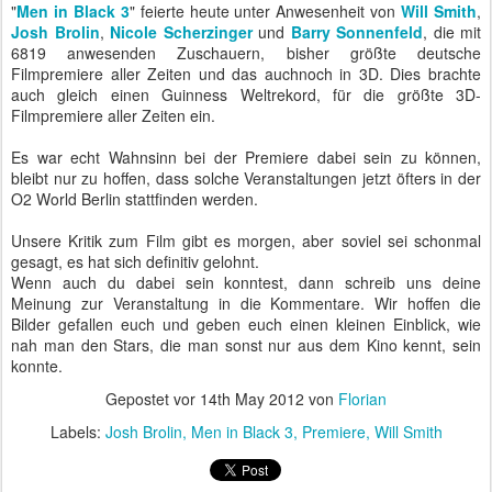
"
Men in Black 3
" feierte heute unter Anwesenheit von
Will Smith
,
Josh Brolin
,
Nicole Scherzinger
und
Barry Sonnenfeld
, die mit
6819 anwesenden Zuschauern, bisher größte deutsche
Filmpremiere aller Zeiten und das auchnoch in 3D. Dies brachte
auch gleich einen Guinness Weltrekord, für die größte 3D-
Filmpremiere aller Zeiten ein.
Es war echt Wahnsinn bei der Premiere dabei sein zu können,
bleibt nur zu hoffen, dass solche Veranstaltungen jetzt öfters in der
O2 World Berlin stattfinden werden.
Unsere Kritik zum Film gibt es morgen, aber soviel sei schonmal
gesagt, es hat sich definitiv gelohnt.
Wenn auch du dabei sein konntest, dann schreib uns deine
Meinung zur Veranstaltung in die Kommentare. Wir hoffen die
Bilder gefallen euch und geben euch einen kleinen Einblick, wie
nah man den Stars, die man sonst nur aus dem Kino kennt, sein
konnte.
Gepostet vor
14th May 2012
von
Florian
Labels:
Josh Brolin
Men in Black 3
Premiere
Will Smith