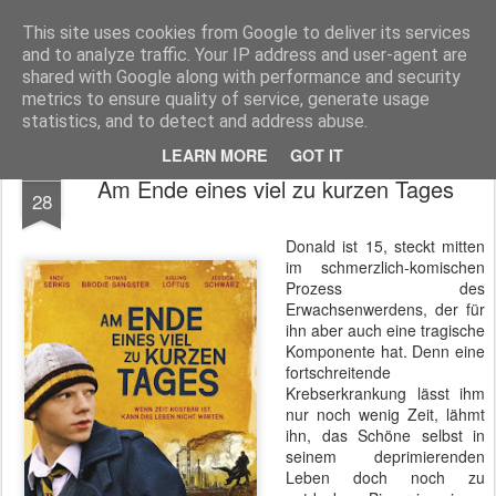
MyKinoTrailer
This site uses cookies from Google to deliver its services
and to analyze traffic. Your IP address and user-agent are
Pages
shared with Google along with performance and security
metrics to ensure quality of service, generate usage
statistics, and to detect and address abuse.
LEARN MORE
GOT IT
JUN
Am Ende eines viel zu kurzen Tages
28
Donald ist 15, steckt mitten
im schmerzlich-komischen
Prozess des
Erwachsenwerdens, der für
ihn aber auch eine tragische
Komponente hat. Denn eine
fortschreitende
Krebserkrankung lässt ihm
nur noch wenig Zeit, lähmt
ihn, das Schöne selbst in
seinem deprimierenden
Leben doch noch zu