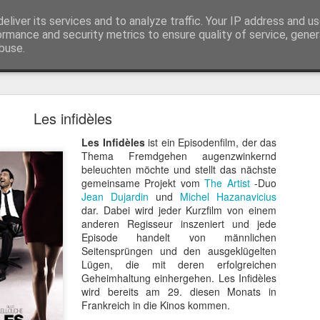
eliver its services and to analyze traffic. Your IP address and u
ormance and security metrics to ensure quality of service, gene
buse.
Trailer
Serien Reviews
Produkttests
Games
Gewinnspiele
Imp
Les infidèles
eikarten zum 4K Kinoerlebnis vom Sci-Fi Klassiker
Les Infidèles
ist ein Episodenfilm, der das
 von
Terminator
in 4K im Kino, am 4. August 2026, verlosen wir
2
Thema Fremdgehen augenzwinkernd
beleuchten möchte und stellt das nächste
gemeinsame Projekt vom
The Artist
-Duo
Jean Dujardin
und
Michel Hazanavicius
dar. Dabei wird jeder Kurzfilm von einem
anderen Regisseur inszeniert und jede
Episode handelt von männlichen
Seitensprüngen und den ausgeklügelten
Lügen, die mit deren erfolgreichen
Geheimhaltung einhergehen. Les Infidèles
wird bereits am 29. diesen Monats in
Frankreich in die Kinos kommen.