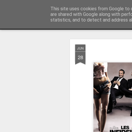
MyKinoTrailer
This site uses cookies from Google to d
are shared with Google along with perf
statistics, and to detect and address a
Classic
Startseite
4K UHD & Blu-ray Reviews
Filmkritiken
JUN
Gewinnt Kinofr
JUL
28
29
Zur Wiederaufführung
Plakate
.