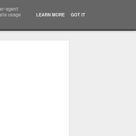
ser-agent
LEARN MORE
GOT IT
rate usage
ressum
 Terminator
 Kinofreikarten
und
2