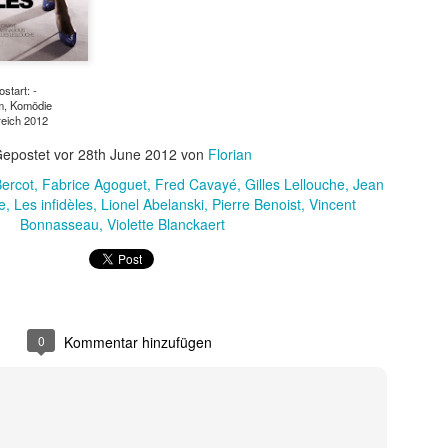
ostart: -
m, Komödie
reich 2012
epostet vor
28th June 2012
von
Florian
ercot
Fabrice Agoguet
Fred Cavayé
Gilles Lellouche
Jean
e
Les infidèles
Lionel Abelanski
Pierre Benoist
Vincent
Bonnasseau
Violette Blanckaert
t ein weiterer Kultstreifen im Rahmen der Kino-Event-Reihe B
e Testosteron und Action inklusive.
ist eine Maschine. Er ist der Terminator“!
0
Kommentar hinzufügen
ck!
kehrt der Sci-Fi-Actionthriller, der neue Maßstäbe im Genrekino
in gilt, zurück auf die große Leinwand.
chungserfolg aus dem Jahr 1984 markierte nicht nur den Begi