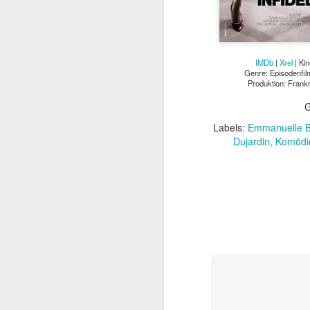
IMDb
|
Xrel
| Kin
Genre: Episodenfil
Produktion: Frank
G
Labels:
Emmanuelle B
Dujardin
Komödi
Mit TERMINATOR steh
Startlöchern. Jede Meng
„Er ist kein Mensch. Er 
Kurz gesagt: he’ll be ba
Am
4. August 2026
popkultureller Meilenste
Der einstige Überras