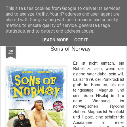
MyKinoTrailer
This site uses cookies from Google to deliver its services
and to analyze traffic. Your IP address and user-agent are
Pages
shared with Google along with performance and security
metrics to ensure quality of service, generate usage
statistics, and to detect and address abuse.
LEARN MORE
GOT IT
JUN
Sons of Norway
25
Es ist nicht einfach, ein
Rebell zu sein, wenn der
eigene Vater dabei sein will.
Es ist 1979, der Punkrock ist
groß im Kommen, als der
feingeistige Magnus und
sein Sohn Nikolaj in ihre
neue Wohnung im
norwegischen Rykkinn
ziehen. Magnus ist Architekt
und Hippie, eine schillernde
Ausnahme in einer