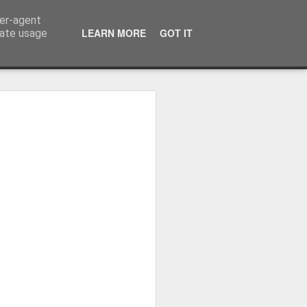
ser-agent
LEARN MORE
GOT IT
rate usage
ressum
 Terminator
 Kinofreikarten
und
2