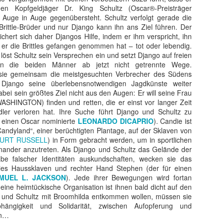
 sondern ebnete auch den endgültigen internationalen Durchbruch für
n Kopfgeldjäger Dr. King Schultz (Oscar®-Preisträger
 wird als Cyborg aus der Zukunft geschickt, um die junge Sarah Conno
) Auge in Auge gegenübersteht. Schultz verfolgt gerade die
r der Menschheit im Kampf gegen die Maschinen zur Welt bringt.
ittle-Brüder und nur Django kann ihn ans Ziel führen. Der
chert sich daher Djangos Hilfe, indem er ihm verspricht, ihn
er die Brittles gefangen genommen hat – tot oder lebendig.
 löst Schultz sein Versprechen ein und setzt Django auf freien
 die beiden Männer ab jetzt nicht getrennte Wege.
sie gemeinsam die meistgesuchten Verbrecher des Südens
 Django seine überlebensnotwendigen Jagdkünste weiter
 dabei sein größtes Ziel nicht aus den Augen: Er will seine Frau
SHINGTON) finden und retten, die er einst vor langer Zeit
ler verloren hat. Ihre Suche führt Django und Schultz zu
r einen Oscar nominierte
LEONARDO DICAPRIO
). Candie ist
andyland“, einer berüchtigten Plantage, auf der Sklaven von
URT RUSSELL
) in Form gebracht werden, um in sportlichen
ander anzutreten. Als Django und Schultz das Gelände der
be falscher Identitäten auskundschaften, wecken sie das
ies Haussklaven und rechter Hand Stephen (der für einen
MUEL L. JACKSON
). Jede ihrer Bewegungen wird fortan
ine heimtückische Organisation ist ihnen bald dicht auf den
und Schultz mit Broomhilda entkommen wollen, müssen sie
hängigkeit und Solidarität, zwischen Aufopferung und
en…