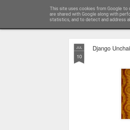
MyKinoTrailer
This site uses cookies from Google to d
are shared with Google along with perf
statistics, and to detect and address a
Classic
Startseite
4K UHD & Blu-ray Reviews
Filmkritiken
Django Unchai
JUL
Gewinnt Kinofr
JUL
10
29
Zur Wiederaufführung
Plakate
.