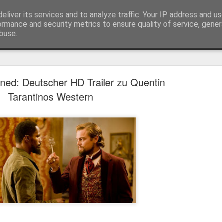
eliver its services and to analyze traffic. Your IP address and u
ormance and security metrics to ensure quality of service, gene
buse.
Trailer
Serien Reviews
Produkttests
Games
Gewinnspiele
Imp
ned: Deutscher HD Trailer zu Quentin
eikarten zum 4K Kinoerlebnis vom Sci-Fi Klassiker
Tarantinos Western
 von
Terminator
in 4K im Kino, am 4. August 2026, verlosen wir
2