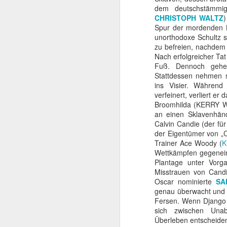
beachtlicher Karriere,
dem deutschstämmige
Schwarzenegger. Dieser
CHRISTOPH WALTZ
sie den späteren Rette
Spur der mordenden Br
unorthodoxe Schultz si
zu befreien, nachdem 
Nach erfolgreicher Tat
Fuß. Dennoch gehen
Stattdessen nehmen 
ins Visier. Während
verfeinert, verliert er
Broomhilda (KERRY WA
an einen Sklavenhänd
Calvin Candie (der fü
der Eigentümer von „C
Trainer Ace Woody (
K
Wettkämpfen gegenein
Plantage unter Vorga
Misstrauen von Cand
Oscar nominierte
SA
genau überwacht und e
Fersen. Wenn Django 
sich zwischen Unab
Überleben entscheid