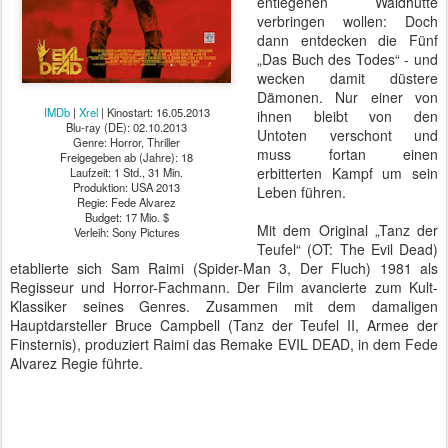
entlegenen Waldhütte
verbringen wollen: Doch
dann entdecken die Fünf
„Das Buch des Todes“ - und
wecken damit düstere
Dämonen. Nur einer von
IMDb
|
Xrel
| Kinostart: 16.05.2013
ihnen bleibt von den
Blu-ray (DE): 02.10.2013
Untoten verschont und
Genre: Horror, Thriller
muss fortan einen
Freigegeben ab (Jahre): 18
erbitterten Kampf um sein
Laufzeit: 1 Std., 31 Min.
Produktion: USA 2013
Leben führen.
Regie: Fede Alvarez
Budget: 17 Mio. $
Mit dem Original „Tanz der
Verleih: Sony Pictures
Teufel“ (OT: The Evil Dead)
etablierte sich Sam Raimi (Spider-Man 3, Der Fluch) 1981 als
Regisseur und Horror-Fachmann. Der Film avancierte zum Kult-
Klassiker seines Genres. Zusammen mit dem damaligen
Hauptdarsteller Bruce Campbell (Tanz der Teufel II, Armee der
Finsternis), produziert Raimi das Remake EVIL DEAD, in dem Fede
Alvarez Regie führte.