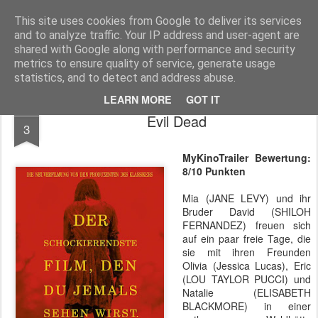
MyKinoTrailer
This site uses cookies from Google to deliver its services
and to analyze traffic. Your IP address and user-agent are
Pages
shared with Google along with performance and security
metrics to ensure quality of service, generate usage
statistics, and to detect and address abuse.
LEARN MORE
GOT IT
JUL
Evil Dead
3
MyKinoTrailer Bewertung:
8/10 Punkten
Mia (JANE LEVY) und ihr
Bruder David (SHILOH
FERNANDEZ) freuen sich
auf ein paar freie Tage, die
sie mit ihren Freunden
Olivia (Jessica Lucas), Eric
(LOU TAYLOR PUCCI) und
Natalie (ELISABETH
BLACKMORE) in einer