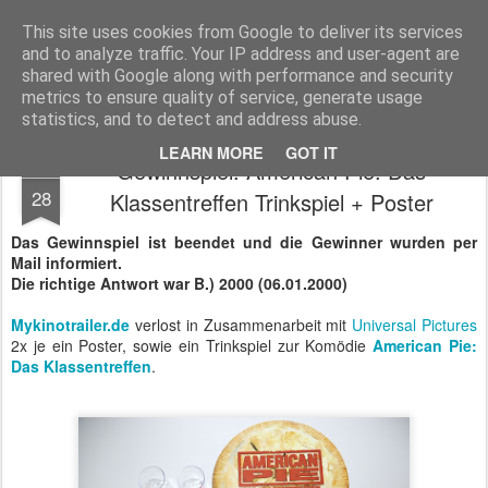
MyKinoTrailer
This site uses cookies from Google to deliver its services
and to analyze traffic. Your IP address and user-agent are
Pages
shared with Google along with performance and security
metrics to ensure quality of service, generate usage
statistics, and to detect and address abuse.
LEARN MORE
GOT IT
Gewinnspiel: American Pie: Das
AUG
28
Klassentreffen Trinkspiel + Poster
Das Gewinnspiel ist beendet und die Gewinner wurden per
Mail informiert.
Die richtige Antwort war B.) 2000 (06.01.2000)
Mykinotrailer.de
verlost in Zusammenarbeit mit
Universal Pictures
2x je ein Poster, sowie ein Trinkspiel zur Komödie
American Pie:
Das Klassentreffen
.