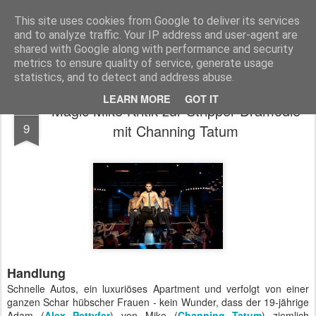
MyKinoTrailer
This site uses cookies from Google to deliver its services
and to analyze traffic. Your IP address and user-agent are
Pages
shared with Google along with performance and security
metrics to ensure quality of service, generate usage
statistics, and to detect and address abuse.
LEARN MORE
GOT IT
Magic Mike Kritik zur Stripper-Dramödie
AUG
9
mit Channing Tatum
Handlung
Schnelle Autos, ein luxuriöses Apartment und verfolgt von einer
ganzen Schar hübscher Frauen - kein Wunder, dass der 19-jährige
Adam (
Alex Pettyfer
) von Mike (
Channing Tatum
) ziemlich