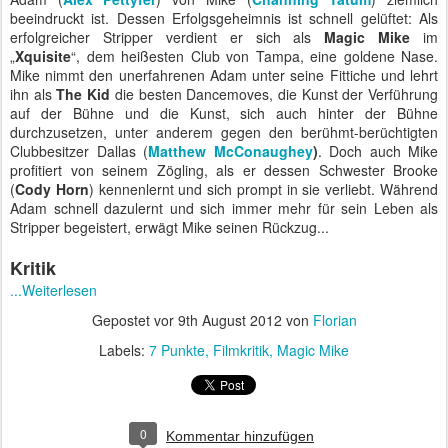
beeindruckt ist. Dessen Erfolgsgeheimnis ist schnell gelüftet: Als
erfolgreicher Stripper verdient er sich als
Magic Mike
im
„
Xquisite
“, dem heißesten Club von Tampa, eine goldene Nase.
Mike nimmt den unerfahrenen Adam unter seine Fittiche und lehrt
ihn als
The Kid
die besten Dancemoves, die Kunst der Verführung
auf der Bühne und die Kunst, sich auch hinter der Bühne
durchzusetzen, unter anderem gegen den berühmt-berüchtigten
Clubbesitzer Dallas (
Matthew McConaughey
)
. Doch auch Mike
profitiert von seinem Zögling, als er dessen Schwester Brooke
(
Cody Horn
) kennenlernt und sich prompt in sie verliebt. Während
Adam schnell dazulernt und sich immer mehr für sein Leben als
Stripper begeistert, erwägt Mike seinen Rückzug...
Kritik
...Weiterlesen
Gepostet vor
9th August 2012
von
Florian
Labels:
7 Punkte
Filmkritik
Magic Mike
0
Kommentar hinzufügen