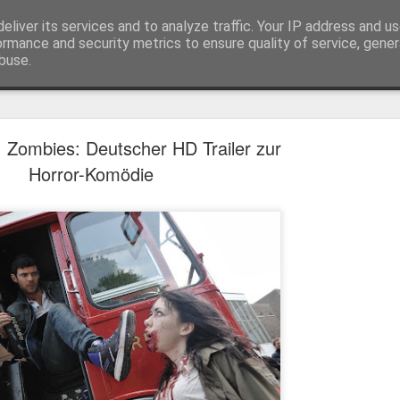
eliver its services and to analyze traffic. Your IP address and u
ormance and security metrics to ensure quality of service, gene
buse.
Trailer
Serien Reviews
Produkttests
Games
Gewinnspiele
Imp
 Zombies: Deutscher HD Trailer zur
eikarten zum 4K Kinoerlebnis vom Sci-Fi Klassiker
Horror-Komödie
 von
Terminator
in 4K im Kino, am 4. August 2026, verlosen wir
2