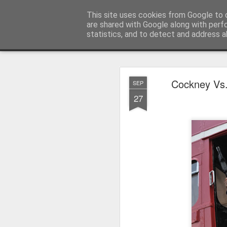
MyKinoTrailer
This site uses cookies from Google to d
are shared with Google along with perf
statistics, and to detect and address a
Classic
Startseite
4K UHD & Blu-ray Reviews
Filmkritiken
Cockney Vs.
SEP
Gewinnt Kinofr
JUL
27
29
Zur Wiederaufführung
Plakate
.