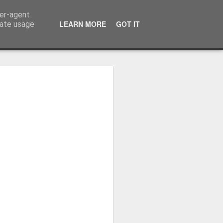
ser-agent
LEARN MORE
GOT IT
rate usage
ressum
 Terminator
 Kinofreikarten
und
2