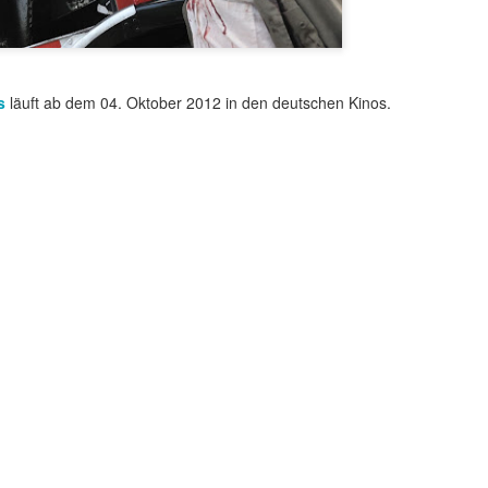
s
läuft ab dem 04. Oktober 2012 in den deutschen Kinos.
t ein weiterer Kultstreifen im Rahmen der Kino-Event-Reihe B
e Testosteron und Action inklusive.
ist eine Maschine. Er ist der Terminator“!
ck!
kehrt der Sci-Fi-Actionthriller, der neue Maßstäbe im Genrekino
in gilt, zurück auf die große Leinwand.
chungserfolg aus dem Jahr 1984 markierte nicht nur den Begi