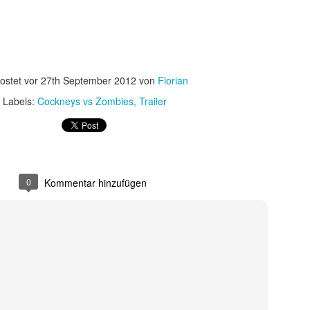
 sondern ebnete auch den endgültigen internationalen Durchbruch für
 wird als Cyborg aus der Zukunft geschickt, um die junge Sarah Conno
r der Menschheit im Kampf gegen die Maschinen zur Welt bringt.
ostet vor
27th September 2012
von
Florian
Labels:
Cockneys vs Zombies
Trailer
0
Kommentar hinzufügen