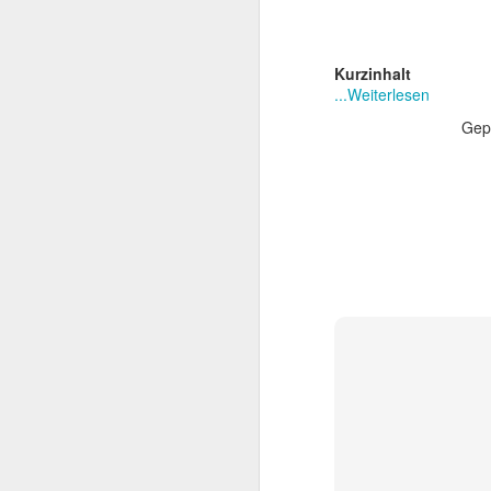
beachtlicher Karriere,
Schwarzenegger. Dieser
sie den späteren Rette
Kurzinhalt
...Weiterlesen
Gep