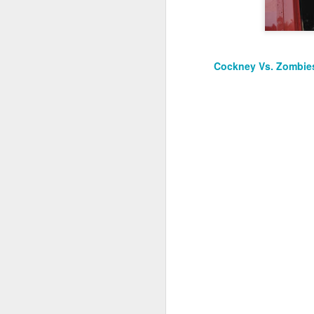
Cockney Vs. Zombie
Mit TERMINATOR steh
Startlöchern. Jede Meng
„Er ist kein Mensch. Er 
Kurz gesagt: he’ll be ba
Am
4. August 2026
popkultureller Meilenste
Der einstige Überras