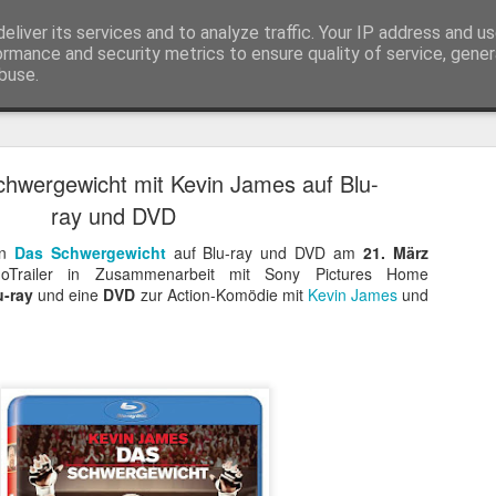
eliver its services and to analyze traffic. Your IP address and u
ormance and security metrics to ensure quality of service, gene
buse.
Trailer
Serien Reviews
Produkttests
Games
Gewinnspiele
Imp
hwergewicht mit Kevin James auf Blu-
eikarten zum 4K Kinoerlebnis vom Sci-Fi Klassiker
ray und DVD
 von
Terminator
in 4K im Kino, am 4. August 2026, verlosen wir
2
on
Das Schwergewicht
auf Blu-ray und DVD am
21. März
noTrailer in Zusammenarbeit mit Sony Pictures Home
u-ray
und eine
DVD
zur Action-Komödie mit
Kevin James
und