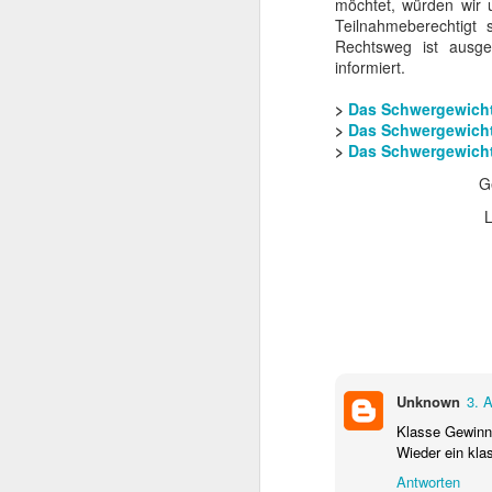
möchtet, würden wir 
beachtlicher Karriere,
Teilnahmeberechtigt s
Schwarzenegger. Dieser
Rechtsweg ist ausg
sie den späteren Rette
informiert.
>
Das Schwergewicht
>
Das Schwergewicht
>
Das Schwergewich
G
L
Unknown
3. 
Klasse Gewinn
Wieder ein kla
Antworten