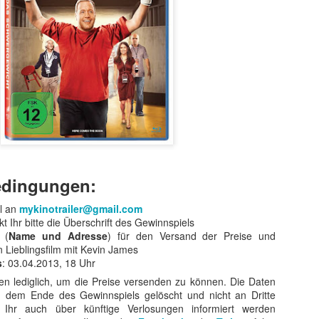
edingungen:
t ein weiterer Kultstreifen im Rahmen der Kino-Event-Reihe B
e Testosteron und Action inklusive.
l an
mykinotrailer@gmail.com
t Ihr bitte die Überschrift des Gewinnspiels
ist eine Maschine. Er ist der Terminator“!
 (
Name und Adresse
) für den Versand der Preise und
ck!
n Lieblingsfilm mit Kevin James
s
: 03.04.2013, 18 Uhr
kehrt der Sci-Fi-Actionthriller, der neue Maßstäbe im Genrekino
en lediglich, um die Preise versenden zu können. Die Daten
in gilt, zurück auf die große Leinwand.
 dem Ende des Gewinnspiels gelöscht und nicht an Dritte
s Ihr auch über künftige Verlosungen informiert werden
chungserfolg aus dem Jahr 1984 markierte nicht nur den Begi