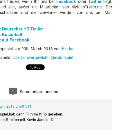
uns freuen, wenn Ihr uns bei
Facebook
oder
Twitter
folgt.
 sondern ebnete auch den endgültigen internationalen Durchbruch für
ind alle, außer die Mitarbeiter von MyKinoTrailer.de. Der
 wird als Cyborg aus der Zukunft geschickt, um die junge Sarah Conno
eschlossen und die Gewinner werden von uns per Mail
r der Menschheit im Kampf gegen die Maschinen zur Welt bringt.
 Deutscher HD Trailer
 Kurzinhalt
t auf Facebook
epostet vor
20th March 2013
von
Florian
abels:
Das Schwergewicht
Gewinnspiel
1
Kommentare ansehen
April 2013 um 07:11
spiel,hab denn Film im Kino gesehen.
sse Streifen mit Kevin James :D