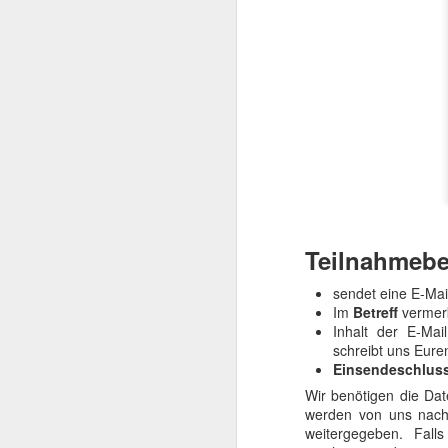
Teilnahmeb
Mit TERMINATOR steh
Startlöchern. Jede Meng
sendet eine E-Mai
Im
Betreff
vermerk
„Er ist kein Mensch. Er 
Inhalt der E-Mail
Kurz gesagt: he’ll be ba
schreibt uns Eure
Einsendeschlus
Am
4. August 2026
Wir benötigen die Dat
popkultureller Meilenste
werden von uns nach
weitergegeben. Fall
Der einstige Überras