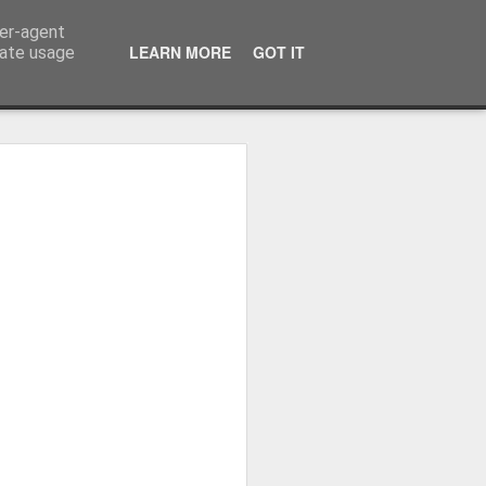
ser-agent
LEARN MORE
GOT IT
rate usage
ressum
 Terminator
 Kinofreikarten
und
2