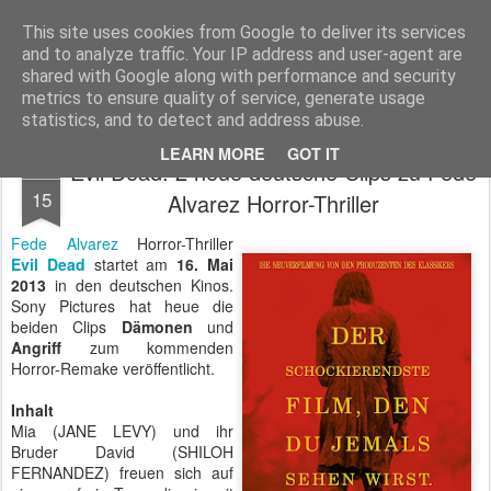
MyKinoTrailer
This site uses cookies from Google to deliver its services
and to analyze traffic. Your IP address and user-agent are
Pages
shared with Google along with performance and security
metrics to ensure quality of service, generate usage
statistics, and to detect and address abuse.
LEARN MORE
GOT IT
Evil Dead: 2 neue deutsche Clips zu Fede
APR
15
Alvarez Horror-Thriller
Fede Alvarez
Horror-Thriller
Evil Dead
startet am
16. Mai
2013
in den deutschen Kinos.
Sony Pictures hat heue die
beiden Clips
Dämonen
und
Angriff
zum kommenden
Horror-Remake veröffentlicht.
Inhalt
Mia (JANE LEVY) und ihr
Bruder David (SHILOH
FERNANDEZ) freuen sich auf