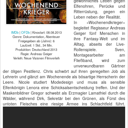
gewöhnliches Leben gegen
Elfenohren, Perücke und
Ritterrüstung, gegen ein
Leben neben der Realität.
In »Wochenendkrieger«
begleitet Regisseur Andreas
IMDb
|
OFDb
| Kinostart: 08.08.2013
Geiger fünf Menschen in
Genre: Dokumentation, Abenteuer
ihre Fantasy-Welt und im
Freigegeben ab (Jahre): 6
Alltag, abseits der Live-
Laufzeit: 1 Std., 34 Min.
Rollenspiele. Sven,
Produktion: Deutschland 2013
Regie: Andreas Geiger
Montagearbeiter am
Verleih: Neue Visionen Filmverleih
Fließband, wird zum
unverwundbaren Gärtner
der öligen Pestilenz. Chris schwört auf ihren geregelten Job als
Lehrerin und glänzt am Wochenende als bösartige Herrscherin der
Leere. Nicole studiert Modedesign und muss als sensible
Elfenkönigin Lenora eine Schicksalsentscheidung treffen. Und der
Maskenbildner Gregor schwebt als Erzmagier Lamathiel durch die
Wälder, während Dirk, Sekretär bei den Grünen, als Fürst des
untoten Fleisches eine riesige Armee ins Schlachtfeld führt.