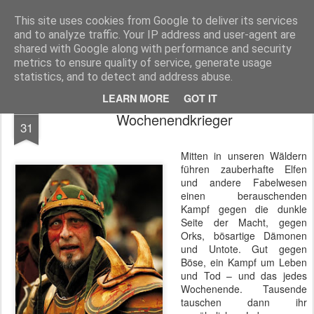
MyKinoTrailer
This site uses cookies from Google to deliver its services
and to analyze traffic. Your IP address and user-agent are
Pages
shared with Google along with performance and security
metrics to ensure quality of service, generate usage
statistics, and to detect and address abuse.
LEARN MORE
GOT IT
JUL
Wochenendkrieger
31
Mitten in unseren Wäldern
führen zauberhafte Elfen
und andere Fabelwesen
einen berauschenden
Kampf gegen die dunkle
Seite der Macht, gegen
Orks, bösartige Dämonen
und Untote. Gut gegen
Böse, ein Kampf um Leben
und Tod – und das jedes
Wochenende. Tausende
tauschen dann ihr