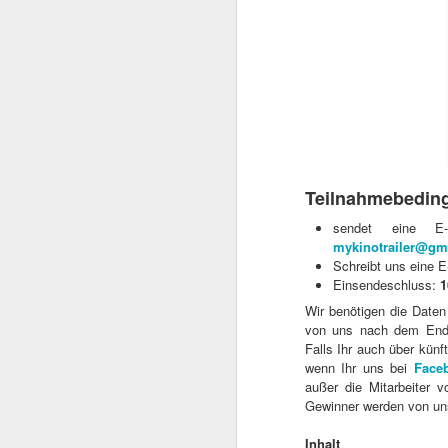
Teilnahmebedin
sendet eine E
mykinotrailer@gm
Schreibt uns eine E-
Mit TERMINATOR steh
Einsendeschluss:
1
Startlöchern. Jede Meng
Wir benötigen die Daten
„Er ist kein Mensch. Er 
von uns nach dem Ende 
Kurz gesagt: he’ll be ba
Falls Ihr auch über künf
wenn Ihr uns bei
Face
Am
4. August 2026
außer die Mitarbeiter 
popkultureller Meilenste
Gewinner werden von uns
Der einstige Überras
Inhalt