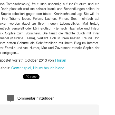
 sondern ebnete auch den endgültigen internationalen Durchbruch für
(Lisa Tomaschewsky) freut sich unbändig auf ihr Studium und ein
 wird als Cyborg aus der Zukunft geschickt, um die junge Sarah Conno
Doch plötzlich wird sie schwer krank und Behandlungen sollen ihr
r der Menschheit im Kampf gegen die Maschinen zur Welt bringt.
phie rebelliert gegen den tristen Krankenhausalltag: Sie will ihr
 ihre Träume leben, Feiern, Lachen, Flirten, Sex – einfach auf
ücken werden dabei zu ihrem neuen Lebenselixier: Mal trotzig
tisch verspielt oder kühl erotisch - je nach Haarfarbe und Frisur
k Sophie zum Vorschein. Sie tanzt die Nächte durch mit ihrer
nnabel (Karoline Teska), verliebt sich in ihren besten Freund Rob
hre ersten Schritte als Schriftstellerin mit ihrem Blog im Internet.
rer Familie und viel Humor, Mut und Zuversicht streckt Sophie der
r entgegen...
epostet vor
9th October 2013
von
Florian
Labels:
Gewinnspiel
Heute bin ich blond
0
Kommentar hinzufügen