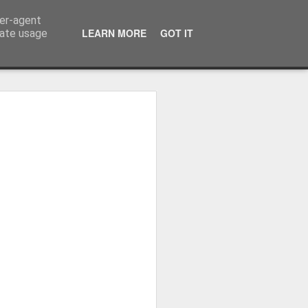
ser-agent
LEARN MORE
GOT IT
rate usage
ressum
 Terminator
 Kinofreikarten
und
2