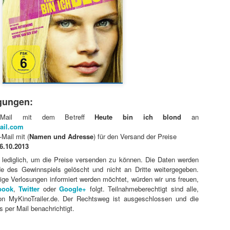
gungen:
-Mail mit dem Betreff
Heute bin ich blond
an
ail.com
Mail mit (
Namen und Adresse
) für den Versand der Preise
t ein weiterer Kultstreifen im Rahmen der Kino-Event-Reihe B
6.10.2013
e Testosteron und Action inklusive.
 lediglich, um die Preise versenden zu können. Die Daten werden
ist eine Maschine. Er ist der Terminator“!
des Gewinnspiels gelöscht und nicht an Dritte weitergegeben.
ck!
tige Verlosungen informiert werden möchtet, würden wir uns freuen,
book
,
Twitter
oder
Google+
folgt. Teilnahmeberechtigt sind alle,
kehrt der Sci-Fi-Actionthriller, der neue Maßstäbe im Genrekino
von MyKinoTrailer.de. Der Rechtsweg ist ausgeschlossen und die
in gilt, zurück auf die große Leinwand.
 per Mail benachrichtigt.
chungserfolg aus dem Jahr 1984 markierte nicht nur den Begi