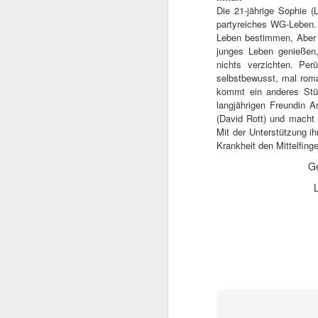
beachtlicher Karriere,
Die 21-jährige Sophie 
Schwarzenegger. Dieser
partyreiches WG-Leben. 
sie den späteren Rette
Leben bestimmen, Aber So
junges Leben genießen,
nichts verzichten. Per
selbstbewusst, mal roman
kommt ein anderes Stüc
langjährigen Freundin A
(David Rott) und macht i
Mit der Unterstützung ih
Krankheit den Mittelfinge
G