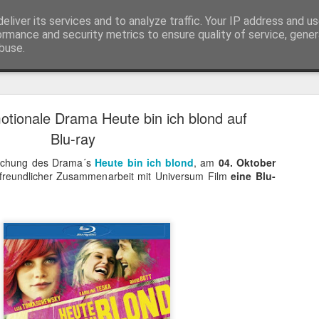
eliver its services and to analyze traffic. Your IP address and u
ormance and security metrics to ensure quality of service, gene
buse.
Trailer
Serien Reviews
Produkttests
Games
Gewinnspiele
Imp
tionale Drama Heute bin ich blond auf
eikarten zum 4K Kinoerlebnis vom Sci-Fi Klassiker
Blu-ray
 von
Terminator
in 4K im Kino, am 4. August 2026, verlosen wir
2
lichung des Drama´s
Heute bin ich blond
, am
04. Oktober
n freundlicher Zusammenarbeit mit Universum Film
eine Blu-