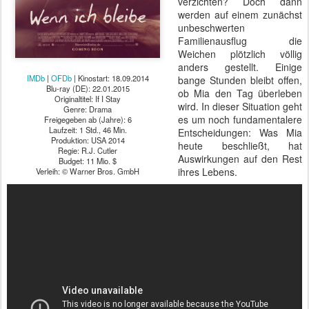
verzichten? Doch dann
werden auf einem zunächst
unbeschwerten
Familienausflug die
Weichen plötzlich völlig
anders gestellt. Einige
IMDb
|
OFDb
| Kinostart: 18.09.2014
bange Stunden bleibt offen,
Blu-ray (DE): 22.01.2015
ob Mia den Tag überleben
Originaltitel: If I Stay
wird. In dieser Situation geht
Genre: Drama
es um noch fundamentalere
Freigegeben ab (Jahre): 6
Laufzeit: 1 Std., 46 Min.
Entscheidungen: Was Mia
Produktion: USA 2014
heute beschließt, hat
Regie: R.J. Cutler
Auswirkungen auf den Rest
Budget: 11 Mio. $
ihres Lebens.
Verleih: © Warner Bros. GmbH