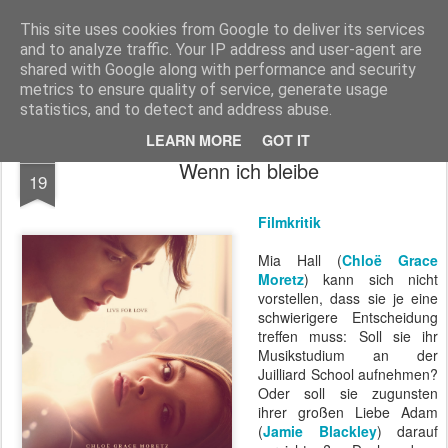
MyKinoTrailer
This site uses cookies from Google to deliver its services
and to analyze traffic. Your IP address and user-agent are
Pages
shared with Google along with performance and security
metrics to ensure quality of service, generate usage
statistics, and to detect and address abuse.
LEARN MORE
GOT IT
JUL
Wenn ich bleibe
19
Filmkritik
Mia Hall (
Chloë Grace
Moretz
) kann sich nicht
vorstellen, dass sie je eine
schwierigere Entscheidung
treffen muss: Soll sie ihr
Musikstudium an der
Juilliard School aufnehmen?
Oder soll sie zugunsten
ihrer großen Liebe Adam
(
Jamie Blackley
) darauf