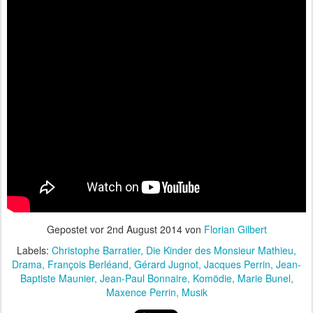
Gepostet vor
2nd August 2014
von
Florian Gilbert
Labels:
Christophe Barratier
Die Kinder des Monsieur Mathieu
Drama
François Berléand
Gérard Jugnot
Jacques Perrin
Jean-
Baptiste Maunier
Jean-Paul Bonnaire
Komödie
Marie Bunel
Maxence Perrin
Musik