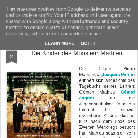
MyKinoTrailer
This site uses cookies from Google to deliver its services
and to analyze traffic. Your IP address and user-agent are
Pages
shared with Google along with performance and security
metrics to ensure quality of service, generate usage
statistics, and to detect and address abuse.
LEARN MORE
GOT IT
AUG
Die Kinder des Monsieur Mathieu
2
Der Dirigent Pierre
Morhange (
Jacques Perrin
)
erinnert sich angesichts des
Tagebuchs seines Lehrers
Clément Mathieu (
Gérard
Jugnot
) an die
Jugenderlebnisse in einem
Internat für schwer
erziehbare Kinder, das er
kurz nach dem Ende des
Zweiten Weltkriegs besucht
hat. Mathieu setzt sich vom