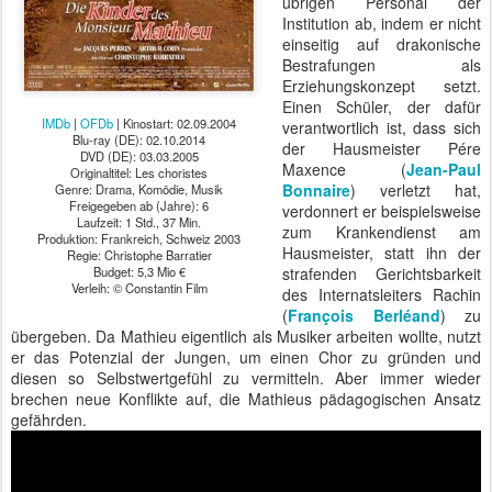
übrigen Personal der
Institution ab, indem er nicht
einseitig auf drakonische
Bestrafungen als
Erziehungskonzept setzt.
Einen Schüler, der dafür
IMDb
|
OFDb
| Kinostart: 02.09.2004
verantwortlich ist, dass sich
Blu-ray (DE): 02.10.2014
der Hausmeister Pére
DVD (DE): 03.03.2005
Maxence (
Jean-Paul
Originaltitel: Les choristes
Bonnaire
) verletzt hat,
Genre: Drama, Komödie, Musik
Freigegeben ab (Jahre): 6
verdonnert er beispielsweise
Laufzeit: 1 Std., 37 Min.
zum Krankendienst am
Produktion: Frankreich, Schweiz 2003
Hausmeister, statt ihn der
Regie: Christophe Barratier
Budget: 5,3 Mio €
strafenden Gerichtsbarkeit
Verleih: © Constantin Film
des Internatsleiters Rachin
(
François Berléand
) zu
übergeben. Da Mathieu eigentlich als Musiker arbeiten wollte, nutzt
er das Potenzial der Jungen, um einen Chor zu gründen und
diesen so Selbstwertgefühl zu vermitteln. Aber immer wieder
brechen neue Konflikte auf, die Mathieus pädagogischen Ansatz
gefährden.