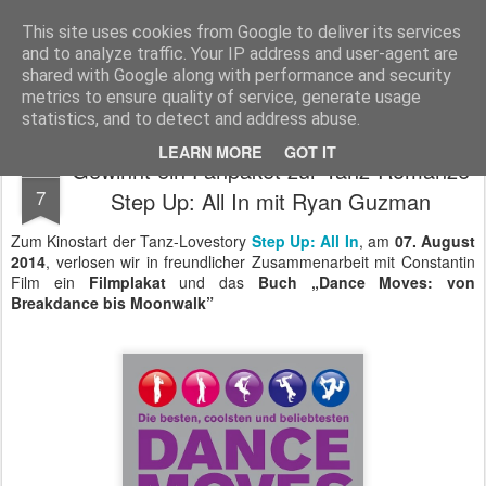
MyKinoTrailer
This site uses cookies from Google to deliver its services
and to analyze traffic. Your IP address and user-agent are
Pages
shared with Google along with performance and security
metrics to ensure quality of service, generate usage
statistics, and to detect and address abuse.
LEARN MORE
GOT IT
Gewinnt ein Fanpaket zur Tanz-Romanze
AUG
7
Step Up: All In mit Ryan Guzman
Zum Kinostart der Tanz-Lovestory
Step Up: All In
, am
07. August
2014
, verlosen wir in freundlicher Zusammenarbeit mit Constantin
Film ein
Filmplakat
und das
Buch „Dance Moves: von
Breakdance bis Moonwalk”