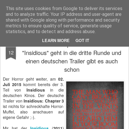
MyKinoTrailer
This site uses cookies from Google to deliver its services
and to analyze traffic. Your IP address and user-agent are
Pages
shared with Google along with performance and security
metrics to ensure quality of service, generate usage
statistics, and to detect and address abuse.
LEARN MORE
GOT IT
Insidious: Chapter 3: Der Horror
MAR
"Insidious" geht in die dritte Runde und
12
einen deutschen Trailer gibt es auch
schon
Der Horror geht weiter, am
02.
Juli 2015
kommt bereits der 3.
Teil von
Insidious
in die
deutschen Kinos. Der deutsche
Trailer von
Insidious: Chapter 3
ist nichts für schreckhafte Horror-
Muffel, also anschauen auf
eigene Gefahr ;-).
Mir hat der
Insidious
(
2011
)