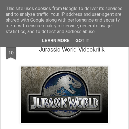
MyKinoTrailer
This site uses cookies from Google to deliver its services
and to analyze traffic. Your IP address and user-agent are
Pages
shared with Google along with performance and security
metrics to ensure quality of service, generate usage
statistics, and to detect and address abuse.
LEARN MORE
GOT IT
JUN
Jurassic World Videokritik
10