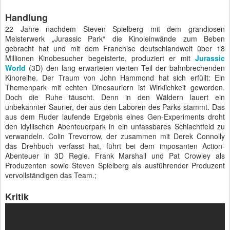
Handlung
22 Jahre nachdem Steven Spielberg mit dem grandiosen
Meisterwerk „Jurassic Park“ die Kinoleinwände zum Beben
gebracht hat und mit dem Franchise deutschlandweit über 18
Millionen Kinobesucher begeisterte, produziert er mit
Jurassic
World
(3D) den lang erwarteten vierten Teil der bahnbrechenden
Kinoreihe. Der Traum von John Hammond hat sich erfüllt: Ein
Themenpark mit echten Dinosauriern ist Wirklichkeit geworden.
Doch die Ruhe täuscht. Denn in den Wäldern lauert ein
unbekannter Saurier, der aus den Laboren des Parks stammt. Das
aus dem Ruder laufende Ergebnis eines Gen-Experiments droht
den idyllischen Abenteuerpark in ein unfassbares Schlachtfeld zu
verwandeln. Colin Trevorrow, der zusammen mit Derek Connolly
das Drehbuch verfasst hat, führt bei dem imposanten Action-
Abenteuer in 3D Regie. Frank Marshall und Pat Crowley als
Produzenten sowie Steven Spielberg als ausführender Produzent
vervollständigen das Team.;
Kritik