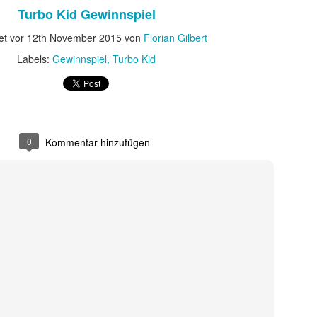
 sondern ebnete auch den endgültigen internationalen Durchbruch für
Turbo Kid Gewinnspiel
 wird als Cyborg aus der Zukunft geschickt, um die junge Sarah Conno
r der Menschheit im Kampf gegen die Maschinen zur Welt bringt.
et vor
12th November 2015
von
Florian Gilbert
Labels:
Gewinnspiel
Turbo Kid
0
Kommentar hinzufügen