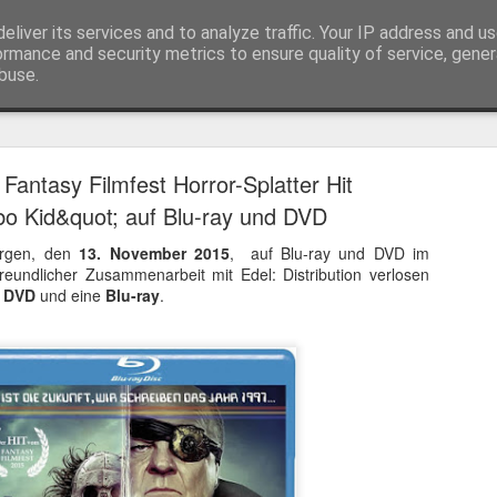
eliver its services and to analyze traffic. Your IP address and u
ormance and security metrics to ensure quality of service, gene
buse.
Trailer
Serien Reviews
Produkttests
Games
Gewinnspiele
Imp
Fantasy Filmfest Horror-Splatter Hit
eikarten zum 4K Kinoerlebnis vom Sci-Fi Klassiker
bo Kid&quot; auf Blu-ray und DVD
 von
Terminator
in 4K im Kino, am 4. August 2026, verlosen wir
2
rgen, den
13. November 2015
, auf Blu-ray und DVD im
 freundlicher Zusammenarbeit mit Edel: Distribution verlosen
e
DVD
und eine
Blu-ray
.