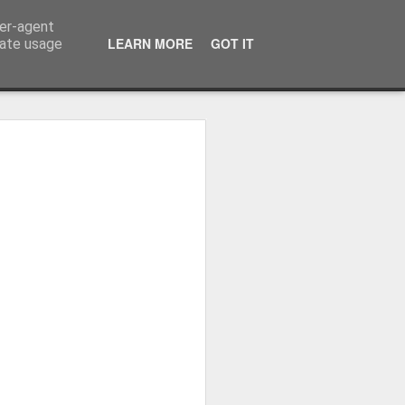
ser-agent
LEARN MORE
GOT IT
rate usage
ressum
 Terminator
 Kinofreikarten
und
2