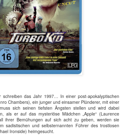
t ein weiterer Kultstreifen im Rahmen der Kino-Event-Reihe B
e Testosteron und Action inklusive.
ir schreiben das Jahr 1997… In einer post-apokalyptischen
ist eine Maschine. Er ist der Terminator“!
unro Chambers), ein junger und einsamer Plünderer, mit einer
ck!
 muss sich seinen tiefsten Ängsten stellen und wird dabei
en, als er auf das mysteriöse Mädchen „Apple“ (Laurence
kehrt der Sci-Fi-Actionthriller, der neue Maßstäbe im Genrekino
z all ihrer Bemühungen auf sich acht zu geben, werden sie
in gilt, zurück auf die große Leinwand.
 sadistischen und selbsternannten Führer des trostlosen
hael Ironside) heimgesucht.
chungserfolg aus dem Jahr 1984 markierte nicht nur den Begi