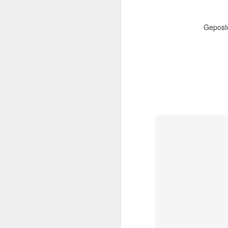
beachtlicher Karriere,
Schwarzenegger. Dieser
sie den späteren Rette
Gepost