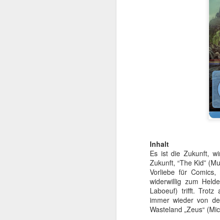
Mit TERMINATOR steh
Startlöchern. Jede Meng
Inhalt
Es ist die Zukunft, w
„Er ist kein Mensch. Er 
Zukunft, “The Kid” (M
Kurz gesagt: he’ll be ba
Vorliebe für Comics,
widerwillig zum Held
Am
4. August 2026
Laboeuf) trifft. Trot
popkultureller Meilenste
immer wieder von dem
Wasteland „Zeus“ (Mic
Der einstige Überras