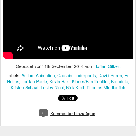
Gepostet vor
11th September 2016
von
Florian Gilbert
Labels:
Action
Animation
Captain Underpants
David Soren
Ed
Helms
Jordan Peele
Kevin Hart
Kinder/Familienfilm
Komödie
Kristen Schaal
Lesley Nicol
Nick Kroll
Thomas Middleditch
0
Kommentar hinzufügen