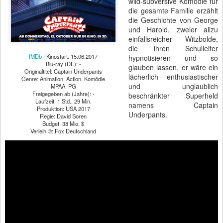
wild-subversive Komödie für
die gesamte Familie erzählt
die Geschichte von George
und Harold, zweier allzu
einfallsreicher Witzbolde,
die ihren Schulleiter
IMDb
| Kinostart: 15.06.2017
hypnotisieren und so
Blu-ray (DE): -
glauben lassen, er wäre ein
Originaltitel: Captain Underpants
lächerlich enthusiastischer
Genre: Animation, Action, Komödie
und unglaublich
MPAA: PG
Freigegeben ab (Jahre): -
beschränkter Superheld
Laufzeit: 1 Std., 29 Min.
namens Captain
Produktion: USA 2017
Underpants.
Regie: David Soren
Budget: 38 Mio. $
Verleih ©: Fox Deutschland