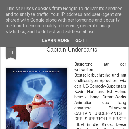
MyKinoTrailer
This site uses cookies from Google to deliver its services
and to analyze traffic. Your IP address and user-agent are
Pages
shared with Google along with performance and security
metrics to ensure quality of service, generate usage
statistics, and to detect and address abuse.
LEARN MORE
GOT IT
SEP
Captain Underpants
11
Basierend auf der
weltweiten
Bestsellerbuchreihe und mit
erstklassigen Sprechern wie
den US-Comedy-Superstars
Kevin Hart und Ed Helms
besetzt, bringt DreamWorks
Animation das lang
erwartete Filmevent
CAPTAIN UNDERPANTS -
DER SUPERTOLLE ERSTE
FILM in die Kinos. Diese