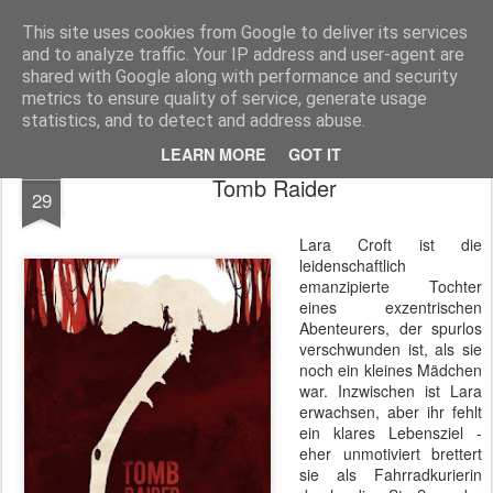
MyKinoTrailer
This site uses cookies from Google to deliver its services
and to analyze traffic. Your IP address and user-agent are
Pages
shared with Google along with performance and security
metrics to ensure quality of service, generate usage
statistics, and to detect and address abuse.
LEARN MORE
GOT IT
APR
Tomb Raider
29
Lara Croft ist die
leidenschaftlich
emanzipierte Tochter
eines exzentrischen
Abenteurers, der spurlos
verschwunden ist, als sie
noch ein kleines Mädchen
war. Inzwischen ist Lara
erwachsen, aber ihr fehlt
ein klares Lebensziel -
eher unmotiviert brettert
sie als Fahrradkurierin