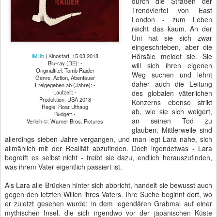
durch die Straßen der
Trendviertel von East
London - zum Leben
reicht das kaum. An der
Uni hat sie sich zwar
eingeschrieben, aber die
Hörsäle meidet sie. Sie
IMDb
| Kinostart: 15.03.2018
Blu-ray (DE): -
will sich ihren eigenen
Originaltitel: Tomb Raider
Weg suchen und lehnt
Genre: Action, Abenteuer
daher auch die Leitung
Freigegeben ab (Jahre): -
Laufzeit: -
des globalen väterlichen
Produktion: USA 2018
Konzerns ebenso strikt
Regie: Roar Uthaug
ab, wie sie sich weigert,
Budget: -
an seinen Tod zu
Verleih ©: Warner Bros. Pictures
glauben. Mittlerweile sind
allerdings sieben Jahre vergangen, und man legt Lara nahe, sich
allmählich mit der Realität abzufinden. Doch irgendetwas - Lara
begreift es selbst nicht - treibt sie dazu, endlich herauszufinden,
was ihrem Vater eigentlich passiert ist.
Als Lara alle Brücken hinter sich abbricht, handelt sie bewusst auch
gegen den letzten Willen ihres Vaters. Ihre Suche beginnt dort, wo
er zuletzt gesehen wurde: in dem legendären Grabmal auf einer
mythischen Insel, die sich irgendwo vor der japanischen Küste