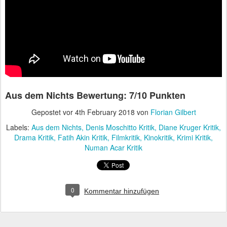
Aus dem Nichts Bewertung: 7/10 Punkten
Gepostet vor
4th February 2018
von
Florian Gilbert
Labels:
Aus dem Nichts
Denis Moschitto Kritik
Diane Kruger Kritik
Drama Kritik
Fatih Akin Kritik
Filmkritik
Kinokritik
Krimi Kritik
Numan Acar Kritik
0
Kommentar hinzufügen