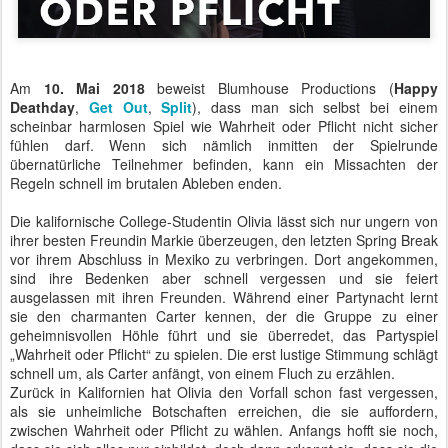
Am
10. Mai 2018
beweist Blumhouse Productions (
Happy
Deathday
,
Get Out
,
Split
), dass man sich selbst bei einem
scheinbar harmlosen Spiel wie Wahrheit oder Pflicht nicht sicher
fühlen darf. Wenn sich nämlich inmitten der Spielrunde
übernatürliche Teilnehmer befinden, kann ein Missachten der
Regeln schnell im brutalen Ableben enden.
Die kalifornische College-Studentin Olivia lässt sich nur ungern von
ihrer besten Freundin Markie überzeugen, den letzten Spring Break
vor ihrem Abschluss in Mexiko zu verbringen. Dort angekommen,
sind ihre Bedenken aber schnell vergessen und sie feiert
ausgelassen mit ihren Freunden. Während einer Partynacht lernt
sie den charmanten Carter kennen, der die Gruppe zu einer
geheimnisvollen Höhle führt und sie überredet, das Partyspiel
„Wahrheit oder Pflicht“ zu spielen. Die erst lustige Stimmung schlägt
schnell um, als Carter anfängt, von einem Fluch zu erzählen.
Zurück in Kalifornien hat Olivia den Vorfall schon fast vergessen,
als sie unheimliche Botschaften erreichen, die sie auffordern,
zwischen Wahrheit oder Pflicht zu wählen. Anfangs hofft sie noch,