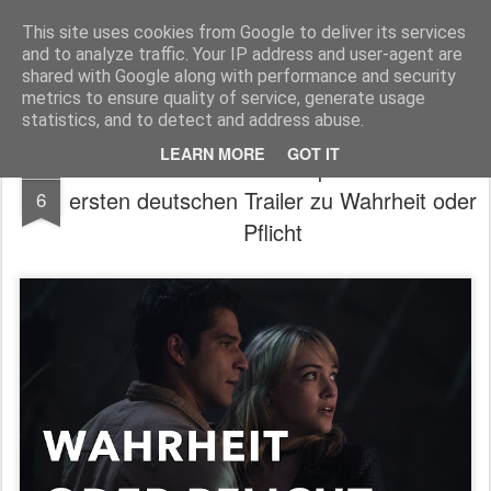
MyKinoTrailer
This site uses cookies from Google to deliver its services
and to analyze traffic. Your IP address and user-agent are
Pages
shared with Google along with performance and security
metrics to ensure quality of service, generate usage
statistics, and to detect and address abuse.
LEARN MORE
GOT IT
Blumhouse Productions präsentiert den
MAR
ersten deutschen Trailer zu Wahrheit oder
6
Pflicht