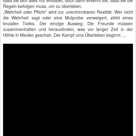
dass sie sich alles nur einbildet, doch dann erkennt sie, dass sie die
Regeln befolgen muss, um zu überleben.
„Wahrheit oder Pflicht“ wird zur unentrinnbaren Realität: Wer nicht
die Wahrheit sagt oder eine Mutprobe verweigert, stirbt eines
brutalen Todes. Der einzige Ausweg: Die Freunde müssen
zusammenhalten und herausfinden, was vor langer Zeit in der
Höhle in Mexiko geschah. Der Kampf ums Überleben beginnt …