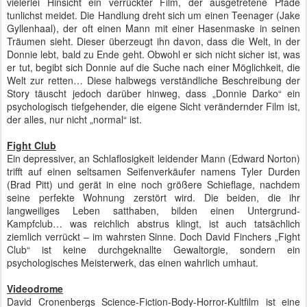
vielerlei Hinsicht ein verrückter Film, der ausgetretene Pfade
tunlichst meidet. Die Handlung dreht sich um einen Teenager (Jake
Gyllenhaal), der oft einen Mann mit einer Hasenmaske in seinen
Träumen sieht. Dieser überzeugt ihn davon, dass die Welt, in der
Donnie lebt, bald zu Ende geht. Obwohl er sich nicht sicher ist, was
er tut, begibt sich Donnie auf die Suche nach einer Möglichkeit, die
Welt zur retten… Diese halbwegs verständliche Beschreibung der
Story täuscht jedoch darüber hinweg, dass „Donnie Darko“ ein
psychologisch tiefgehender, die eigene Sicht verändernder Film ist,
der alles, nur nicht „normal“ ist.
Fight Club
Ein depressiver, an Schlaflosigkeit leidender Mann (Edward Norton)
trifft auf einen seltsamen Seifenverkäufer namens Tyler Durden
(Brad Pitt) und gerät in eine noch größere Schieflage, nachdem
seine perfekte Wohnung zerstört wird. Die beiden, die ihr
langweiliges Leben satthaben, bilden einen Untergrund-
Kampfclub… was reichlich abstrus klingt, ist auch tatsächlich
ziemlich verrückt – im wahrsten Sinne. Doch David Finchers „Fight
Club“ ist keine durchgeknallte Gewaltorgie, sondern ein
psychologisches Meisterwerk, das einen wahrlich umhaut.
Videodrome
David Cronenbergs Science-Fiction-Body-Horror-Kultfilm ist eine