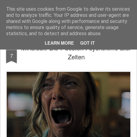
MyKinoTrailer
This site uses cookies from Google to deliver its services
and to analyze traffic. Your IP address and user-agent are
Pages
shared with Google along with performance and security
metrics to ensure quality of service, generate usage
statistics, and to detect and address abuse.
LEARN MORE
GOT IT
Mindfuck: Die 7 besten Psychofilme aller
JUN
7
Zeiten