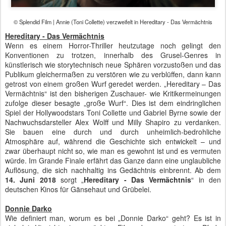
© Splendid Film | Annie (Toni Collette) verzweifelt in Hereditary - Das Vermächtnis
Hereditary - Das Vermächtnis
Wenn es einem Horror-Thriller heutzutage noch gelingt den
Konventionen zu trotzen, innerhalb des Grusel-Genres in
künstlerisch wie storytechnisch neue Sphären vorzustoßen und das
Publikum gleichermaßen zu verstören wie zu verblüffen, dann kann
getrost von einem großen Wurf geredet werden. „Hereditary – Das
Vermächtnis“ ist den bisherigen Zuschauer- wie Kritikermeinungen
zufolge dieser besagte „große Wurf“. Dies ist dem eindringlichen
Spiel der Hollywoodstars Toni Collette und Gabriel Byrne sowie der
Nachwuchsdarsteller Alex Wolff und Milly Shapiro zu verdanken.
Sie bauen eine durch und durch unheimlich-bedrohliche
Atmosphäre auf, während die Geschichte sich entwickelt – und
zwar überhaupt nicht so, wie man es gewohnt ist und es vermuten
würde. Im Grande Finale erfährt das Ganze dann eine unglaubliche
Auflösung, die sich nachhaltig ins Gedächtnis einbrennt. Ab dem
14. Juni 2018
sorgt „
Hereditary - Das Vermächtnis
“ in den
deutschen Kinos für Gänsehaut und Grübelei.
Donnie Darko
Wie definiert man, worum es bei „Donnie Darko“ geht? Es ist in