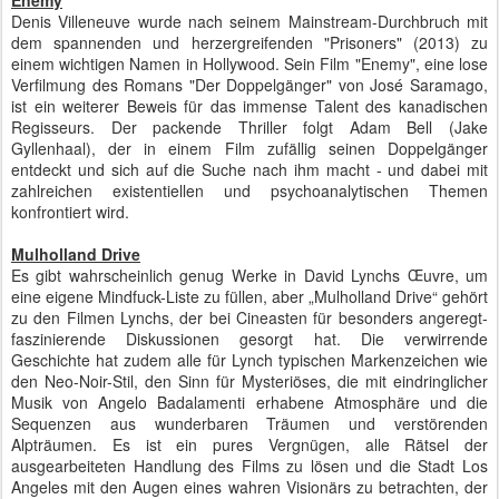
Enemy
Denis Villeneuve wurde nach seinem Mainstream-Durchbruch mit
dem spannenden und herzergreifenden "Prisoners" (2013) zu
einem wichtigen Namen in Hollywood. Sein Film "Enemy", eine lose
Verfilmung des Romans "Der Doppelgänger" von José Saramago,
ist ein weiterer Beweis für das immense Talent des kanadischen
Regisseurs. Der packende Thriller folgt Adam Bell (Jake
Gyllenhaal), der in einem Film zufällig seinen Doppelgänger
entdeckt und sich auf die Suche nach ihm macht - und dabei mit
zahlreichen existentiellen und psychoanalytischen Themen
konfrontiert wird.
Mulholland Drive
Es gibt wahrscheinlich genug Werke in David Lynchs Œuvre, um
eine eigene Mindfuck-Liste zu füllen, aber „Mulholland Drive“ gehört
zu den Filmen Lynchs, der bei Cineasten für besonders angeregt-
faszinierende Diskussionen gesorgt hat. Die verwirrende
Geschichte hat zudem alle für Lynch typischen Markenzeichen wie
den Neo-Noir-Stil, den Sinn für Mysteriöses, die mit eindringlicher
Musik von Angelo Badalamenti erhabene Atmosphäre und die
Sequenzen aus wunderbaren Träumen und verstörenden
Alpträumen. Es ist ein pures Vergnügen, alle Rätsel der
ausgearbeiteten Handlung des Films zu lösen und die Stadt Los
Angeles mit den Augen eines wahren Visionärs zu betrachten, der