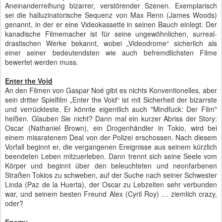
Aneinanderreihung bizarrer, verstörender Szenen. Exemplarisch
sei die halluzinatorische Sequenz von Max Renn (James Woods)
genannt, in der er eine Videokassette in seinen Bauch einlegt. Der
kanadische Filmemacher ist für seine ungewöhnlichen, surreal-
drastischen Werke bekannt, wobei „Videodrome“ sicherlich als
einer seiner bedeutendsten wie auch befremdlichsten Filme
bewertet werden muss.
Enter the Void
An den Filmen von Gaspar Noé gibt es nichts Konventionelles, aber
sein dritter Spielfilm „Enter the Void“ ist mit Sicherheit der bizarrste
und verrückteste. Er könnte eigentlich auch "Mindfuck: Der Film"
heißen. Glauben Sie nicht? Dann mal ein kurzer Abriss der Story:
Oscar (Nathaniel Brown), ein Drogenhändler in Tokio, wird bei
einem missratenem Deal von der Polizei erschossen. Nach diesem
Vorfall beginnt er, die vergangenen Ereignisse aus seinem kürzlich
beendeten Leben mitzuerleben. Dann trennt sich seine Seele vom
Körper und beginnt über den beleuchteten und neonfarbenen
Straßen Tokios zu schweben, auf der Suche nach seiner Schwester
Linda (Paz de la Huerta), der Oscar zu Lebzeiten sehr verbunden
war, und seinem besten Freund Alex (Cyril Roy) … ziemlich crazy,
oder?