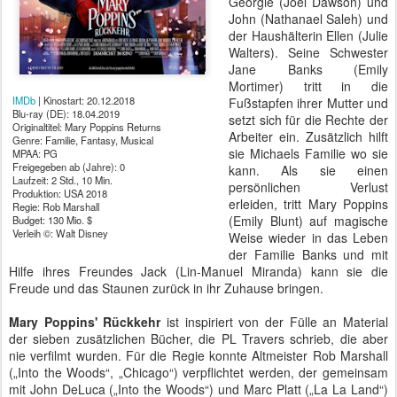
Georgie (Joel Dawson) und
John (Nathanael Saleh) und
der Haushälterin Ellen (Julie
Walters). Seine Schwester
Jane Banks (Emily
Mortimer) tritt in die
IMDb
| Kinostart: 20.12.2018
Fußstapfen ihrer Mutter und
Blu-ray (DE): 18.04.2019
setzt sich für die Rechte der
Originaltitel: Mary Poppins Returns
Arbeiter ein. Zusätzlich hilft
Genre: Familie, Fantasy, Musical
sie Michaels Familie wo sie
MPAA: PG
Freigegeben ab (Jahre): 0
kann. Als sie einen
Laufzeit: 2 Std., 10 Min.
persönlichen Verlust
Produktion: USA 2018
erleiden, tritt Mary Poppins
Regie: Rob Marshall
(Emily Blunt) auf magische
Budget: 130 Mio. $
Verleih ©: Walt Disney
Weise wieder in das Leben
der Familie Banks und mit
Hilfe ihres Freundes Jack (Lin-Manuel Miranda) kann sie die
Freude und das Staunen zurück in ihr Zuhause bringen.
Mary Poppins' Rückkehr
ist inspiriert von der Fülle an Material
der sieben zusätzlichen Bücher, die PL Travers schrieb, die aber
nie verfilmt wurden. Für die Regie konnte Altmeister Rob Marshall
(„Into the Woods“, „Chicago“) verpflichtet werden, der gemeinsam
mit John DeLuca („Into the Woods“) und Marc Platt („La La Land“)