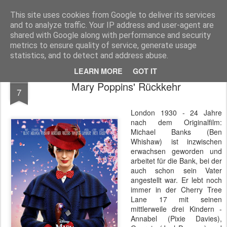
MyKinoTrailer
This site uses cookies from Google to deliver its services
and to analyze traffic. Your IP address and user-agent are
Pages
shared with Google along with performance and security
metrics to ensure quality of service, generate usage
statistics, and to detect and address abuse.
LEARN MORE
GOT IT
JUL
Mary Poppins' Rückkehr
7
London 1930 - 24 Jahre
nach dem Originalfilm:
Michael Banks (Ben
Whishaw) ist inzwischen
erwachsen geworden und
arbeitet für die Bank, bei der
auch schon sein Vater
angestellt war. Er lebt noch
immer in der Cherry Tree
Lane 17 mit seinen
mittlerweile drei Kindern -
Annabel (Pixie Davies),