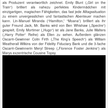
als Produzent verantwortlich zeichnet. Emily Blunt („Girl on the
Train“) brilliert als nahezu perfektes Kindermädchen mit
einzigartigen, magischen Fähigkeiten, das fast jede Alltagssituation
zu einem unvergesslichen und fantastischen Abenteuer machen
kann. Lin-Manuel Miranda (“Hamilton,” “Moana”) brilliert als ihr
guter Freund Jack, Mr. Banks wird von Ben Whishaw („Spectre“)
gespielt, Emily Mortimer („Hugo“) ist als Jane Banks, Julie Walters
(„Harry Potter“ Reihe) als Ellen zu sehen. Außerdem glänzen
Oscar®-Gewinner Colin Firth („The King’s Speech“) als William
Weatherall Wilkins von der Fidelity Fiduciary Bank und die 3-fache
Oscar®-Gewinnerin Meryl Streep („Florence Foster Jenkins“) als
Marys exzentrische Cousine Topsy.