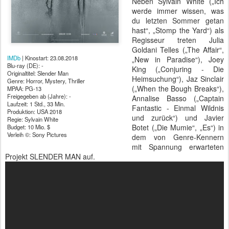
Neben Sylvain White („Ich
werde immer wissen, was
du letzten Sommer getan
hast“, „Stomp the Yard“) als
Regisseur treten Julia
Goldani Telles („The Affair“,
IMDb
| Kinostart: 23.08.2018
„New in Paradise“), Joey
Blu-ray (DE): -
King („Conjuring - Die
Originaltitel: Slender Man
Heimsuchung“), Jaz Sinclair
Genre: Horror, Mystery, Thriller
(„When the Bough Breaks“),
MPAA: PG-13
Freigegeben ab (Jahre): -
Annalise Basso („Captain
Laufzeit: 1 Std., 33 Min.
Fantastic - Einmal Wildnis
Produktion: USA 2018
und zurück“) und Javier
Regie: Sylvain White
Botet („Die Mumie“, „Es“) in
Budget: 10 Mio. $
Verleih ©: Sony Pictures
dem von Genre-Kennern
mit Spannung erwarteten
Projekt SLENDER MAN auf.