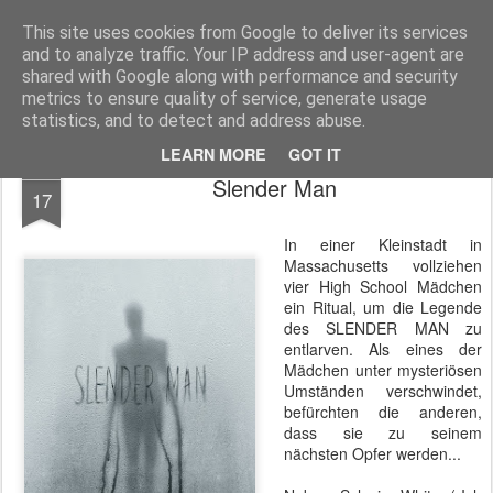
MyKinoTrailer
This site uses cookies from Google to deliver its services
and to analyze traffic. Your IP address and user-agent are
Pages
shared with Google along with performance and security
metrics to ensure quality of service, generate usage
statistics, and to detect and address abuse.
LEARN MORE
GOT IT
AUG
Slender Man
17
In einer Kleinstadt in
Massachusetts vollziehen
vier High School Mädchen
ein Ritual, um die Legende
des SLENDER MAN zu
entlarven. Als eines der
Mädchen unter mysteriösen
Umständen verschwindet,
befürchten die anderen,
dass sie zu seinem
nächsten Opfer werden...