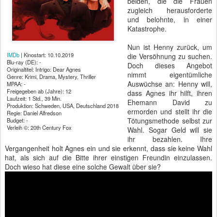
beiden, die die Frauen
zugleich herausforderte
und belohnte, in einer
Katastrophe.
Nun ist Henny zurück, um
IMDb
| Kinostart: 10.10.2019
die Versöhnung zu suchen.
Blu-ray (DE): -
Doch dieses Angebot
Originaltitel: Intrigo: Dear Agnes
nimmt eigentümliche
Genre: Krimi, Drama, Mystery, Thriller
Auswüchse an: Henny will,
MPAA: -
Freigegeben ab (Jahre): 12
dass Agnes ihr hilft, ihren
Laufzeit: 1 Std., 39 Min.
Ehemann David zu
Produktion: Schweden, USA, Deutschland 2018
ermorden und stellt ihr die
Regie: Daniel Alfredson
Tötungsmethode selbst zur
Budget: -
Verleih ©: 20th Century Fox
Wahl. Sogar Geld will sie
ihr bezahlen. Ihre
Vergangenheit holt Agnes ein und sie erkennt, dass sie keine Wahl
hat, als sich auf die Bitte ihrer einstigen Freundin einzulassen.
Doch wieso hat diese eine solche Gewalt über sie?