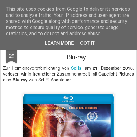
MyKinoTrailer
This site uses cookies from Google to deliver its services
and to analyze traffic. Your IP address and user-agent are
Pages
shared with Google along with performance and security
metrics to ensure quality of service, generate usage
statistics, and to detect and address abuse.
LEARN MORE
GOT IT
Gewinnt das Sci-Fi-Abenteuer Solis auf
DEC
29
Blu-ray
Zur Heimkinoveröffentlichung von
Solis
, am
21. Dezember 2018
,
verlosen wir in freundlicher Zusammenarbeit mit Capelight Pictures
eine
Blu-ray
zum Sci-Fi-Abenteuer.