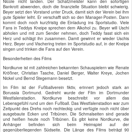
Nicole nicht landen. Der Schatzmeister kann den sofortigen
Bankrott abwenden, doch die finanzielle Situation bleibt schwierig.
Beyer setzt den Vorstand unter Druck, damit sich der Verein bei ihm
gute Spieler leiht. Er verschafft sich so den Manager-Posten. Dann
kommt doch noch kurzfristig die Einladung ins Sportstudio. Viele
Fans in Teddys Kneipe sprechen dem Alkohol zu. Beyer will Uschi
abholen und mit zum Sender nehmen, doch Teddy fasst sich ein
Herz und schlägt ihn zusammen. Damit gewinnt er wieder Uschis
Herz. Beyer und Vischering treten im Sportstudio auf, in der Kneipe
singen und trinken die Fans auf den Verein.
Besonderheiten des Films
Nordkurve ist mit zahlreichen bekannten Schauspielern wie Renate
Krößner, Christian Tasche, Daniel Berger, Walter Kreye, Jochen
Nickel und Bernd Stegemann besetzt.
Im Film ist der Fußballverein fiktiv, erinnert jedoch stark an
Borussia Dortmund. Gedreht wurde der Film im Dortmunder
Westfalenstadion. Nordkurve beschreibt vor allem das
Lebensgefühl rund um den Fußball. Das Westfalenstadion war zum
Zeitpunkt des Drehs noch rechteckig und verfügte noch nicht über
ausgebaute Ecken und Tribünen. Die Schmalseiten sind gerade
und heißen heute noch Tribünen. Es gibt keine Nordkurve, die
Anhänger befinden sich beim Heimspiel auf der
gegenüberliegenden Südseite. Die Länge des Films beträgt 90