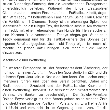
ist ein Bundesliga-Samstag, den die verschiedenen Protagonisten
unterschiedlich verleben. Während der junge Ersatzspieler
Clemens auf den ersten Einsatz auf dem Fußballplatz hofft, ärgert
sich Wirt Teddy mit betrunkenen Fans herum. Seine Frau Uschi hat
ein Verhältnis mit Clemens. Teddy ist ein ehemaliger Spieler der
Mannschaft und ein ruhiger Typ, der Konflikte scheut. Am Vormittag
hat Teddy mit einem ehemaligen Fan Hunde für Tierversuche an
eine Kosmetikfirma verschoben. Teddys ehrgeiziger Vater hatte
Teddy gemanagt und für die Fußballkarriere des Sohnes den
eigenen Beruf aufgegeben. Uschi liebt Teddy eigentlich noch, sie
möchte ihn jedoch dazu bringen, sich mehr für die Kneipe
einzusetzen.
Machtspiele und Wettbetrug
Ein weiterer Protagonist ist der Vereinspräsident Vischering, der
nur noch an einen Auftritt im Aktuellen Sportstudio im ZDF und die
hübsche Sport-Journalistin Nicole denken kann. Sie möchte einige
Interviews führen und über den Verein berichten. Dabei sind
Radiomoderator Szestecki und der Fußballspieler Kaukureit in
einen Wettbetrug involviert. So versucht der Schatzmeister des
Vereins, die Banken zu beschwichtigen. Der Spieler-Vermittler
Roland Beyer verfolgt mit dem Verein jedoch seine eigenen Ziele
und strebt eine günstige Position im Vorstand an. Er will eine Affäre
mit Uschi und verspricht ihr im Gegenzug eine Lizenz für die