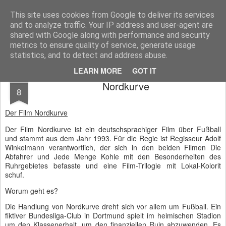
MyKinoTrailer
This site uses cookies from Google to deliver its services
and to analyze traffic. Your IP address and user-agent are
Pages
shared with Google along with performance and security
metrics to ensure quality of service, generate usage
statistics, and to detect and address abuse.
LEARN MORE
GOT IT
DEC
Nordkurve
8
Der
Film Nordkurve
Der Film Nordkurve ist ein deutschsprachiger Film über Fußball
und stammt aus dem Jahr 1993. Für die Regie ist Regisseur Adolf
Winkelmann verantwortlich, der sich in den beiden Filmen Die
Abfahrer und Jede Menge Kohle mit den Besonderheiten des
Ruhrgebietes befasste und eine Film-Trilogie mit Lokal-Kolorit
schuf.
Worum geht es?
Die Handlung von Nordkurve dreht sich vor allem um Fußball. Ein
fiktiver Bundesliga-Club in Dortmund spielt im heimischen Stadion
um den Klassenerhalt, um den finanziellen Ruin abzuwenden. Es