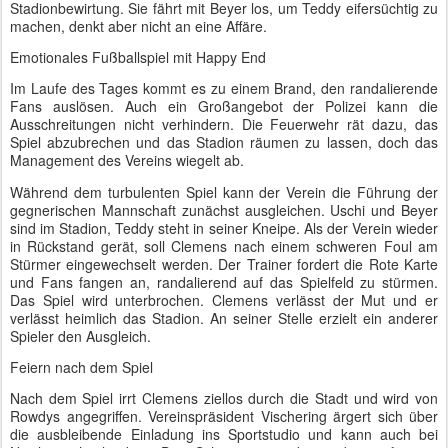
Stadionbewirtung. Sie fährt mit Beyer los, um Teddy eifersüchtig zu
machen, denkt aber nicht an eine Affäre.
Emotionales Fußballspiel mit Happy End
Im Laufe des Tages kommt es zu einem Brand, den randalierende
Fans auslösen. Auch ein Großangebot der Polizei kann die
Ausschreitungen nicht verhindern. Die Feuerwehr rät dazu, das
Spiel abzubrechen und das Stadion räumen zu lassen, doch das
Management des Vereins wiegelt ab.
Während dem turbulenten Spiel kann der Verein die Führung der
gegnerischen Mannschaft zunächst ausgleichen. Uschi und Beyer
sind im Stadion, Teddy steht in seiner Kneipe. Als der Verein wieder
in Rückstand gerät, soll Clemens nach einem schweren Foul am
Stürmer eingewechselt werden. Der Trainer fordert die Rote Karte
und Fans fangen an, randalierend auf das Spielfeld zu stürmen.
Das Spiel wird unterbrochen. Clemens verlässt der Mut und er
verlässt heimlich das Stadion. An seiner Stelle erzielt ein anderer
Spieler den Ausgleich.
Feiern nach dem Spiel
Nach dem Spiel irrt Clemens ziellos durch die Stadt und wird von
Rowdys angegriffen. Vereinspräsident Vischering ärgert sich über
die ausbleibende Einladung ins Sportstudio und kann auch bei