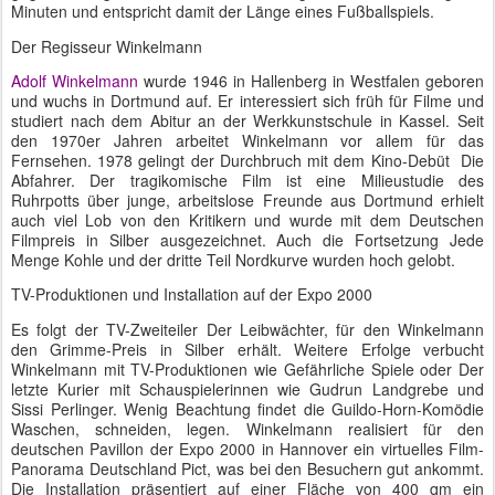
Minuten und entspricht damit der Länge eines Fußballspiels.
Der Regisseur Winkelmann
Adolf Winkelmann
wurde 1946 in Hallenberg in Westfalen geboren
und wuchs in Dortmund auf. Er interessiert sich früh für Filme und
studiert nach dem Abitur an der Werkkunstschule in Kassel. Seit
den 1970er Jahren arbeitet Winkelmann vor allem für das
Fernsehen. 1978 gelingt der Durchbruch mit dem Kino-Debüt Die
Abfahrer. Der tragikomische Film ist eine Milieustudie des
Ruhrpotts über junge, arbeitslose Freunde aus Dortmund erhielt
auch viel Lob von den Kritikern und wurde mit dem Deutschen
Filmpreis in Silber ausgezeichnet. Auch die Fortsetzung Jede
Menge Kohle und der dritte Teil Nordkurve wurden hoch gelobt.
TV-Produktionen und Installation auf der Expo 2000
Es folgt der TV-Zweiteiler Der Leibwächter, für den Winkelmann
den Grimme-Preis in Silber erhält. Weitere Erfolge verbucht
Winkelmann mit TV-Produktionen wie Gefährliche Spiele oder Der
letzte Kurier mit Schauspielerinnen wie Gudrun Landgrebe und
Sissi Perlinger. Wenig Beachtung findet die Guildo-Horn-Komödie
Waschen, schneiden, legen. Winkelmann realisiert für den
deutschen Pavillon der Expo 2000 in Hannover ein virtuelles Film-
Panorama Deutschland Pict, was bei den Besuchern gut ankommt.
Die Installation präsentiert auf einer Fläche von 400 qm ein