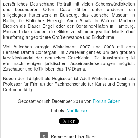
persönliches Deutschland Portrait mit vielen Sehenswürdigkeiten
und besonderen Orten. Dazu zählen unter anderem ein
stillgelegtes Hüttenwerk in Duisburg, das Jüdische Museum in
Berlin, die Bibliothek Herzogin Anna Amalia in Weimar, Marlene
Dietrich als Blauer Engel oder der Container-Hafen in Hamburg.
Passend dazu laufen die Bilder zu stimmungsvoller Musik über
kreisförmig angeordnete Großleinwände und Bildschirme.
Viel Aufsehen erregte Winkelmann 2007 und 2008 mit dem
Fernseh-Drama Contergan. Im Zweiteiler geht es um den größten
Medizinskandal der deutschen Geschichte. Die Ausstrahlung ist
erst nach einigen juristischen Auseinandersetzungen möglich.
Zuschauer und Kritik loben das TV-Drama.
Neben der Tätigkeit als Regisseur ist Adolf Winkelmann auch als
Professor für Film an der Fachhochschule für Kunst und Design in
Dortmund tätig.
Gepostet vor
8th December 2018
von
Florian Gilbert
Labels:
Nordkurve
0
Kommentar hinzufügen