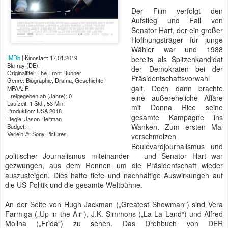
Der Film verfolgt den
Aufstieg und Fall von
Senator Hart, der ein großer
Hoffnungsträger für junge
Wähler war und 1988
IMDb
| Kinostart: 17.01.2019
bereits als Spitzenkandidat
Blu-ray (DE): -
der Demokraten bei der
Originaltitel: The Front Runner
Präsidentschaftsvorwahl
Genre: Biographie, Drama, Geschichte
galt. Doch dann brachte
MPAA: R
Freigegeben ab (Jahre): 0
eine außereheliche Affäre
Laufzeit: 1 Std., 53 Min.
mit Donna Rice seine
Produktion: USA 2018
gesamte Kampagne ins
Regie: Jason Reitman
Wanken. Zum ersten Mal
Budget: -
Verleih ©: Sony Pictures
verschmolzen
Boulevardjournalismus und
politischer Journalismus miteinander – und Senator Hart war
gezwungen, aus dem Rennen um die Präsidentschaft wieder
auszusteigen. Dies hatte tiefe und nachhaltige Auswirkungen auf
die US-Politik und die gesamte Weltbühne.
An der Seite von Hugh Jackman („Greatest Showman“) sind Vera
Farmiga („Up in the Air“), J.K. Simmons („La La Land“) und Alfred
Molina („Frida“) zu sehen. Das Drehbuch von DER