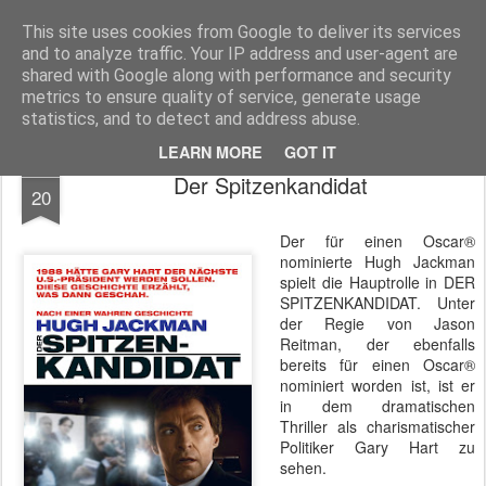
MyKinoTrailer
This site uses cookies from Google to deliver its services
and to analyze traffic. Your IP address and user-agent are
Pages
shared with Google along with performance and security
metrics to ensure quality of service, generate usage
statistics, and to detect and address abuse.
LEARN MORE
GOT IT
JAN
Der Spitzenkandidat
20
Der für einen Oscar®
nominierte Hugh Jackman
spielt die Hauptrolle in DER
SPITZENKANDIDAT. Unter
der Regie von Jason
Reitman, der ebenfalls
bereits für einen Oscar®
nominiert worden ist, ist er
in dem dramatischen
Thriller als charismatischer
Politiker Gary Hart zu
sehen.