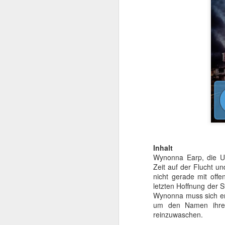
Mit TERMINATOR steh
Startlöchern. Jede Meng
Inhalt
Wynonna Earp, die Ur
„Er ist kein Mensch. Er 
Zeit auf der Flucht un
Kurz gesagt: he’ll be ba
nicht gerade mit offe
letzten Hoffnung der S
Am
4. August 2026
Wynonna muss sich ent
popkultureller Meilenste
um den Namen ihres
reinzuwaschen.
Der einstige Überras