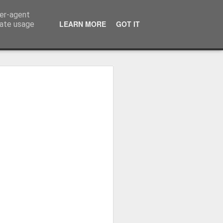
ser-agent
LEARN MORE
GOT IT
rate usage
ressum
 Terminator
 Kinofreikarten
und
2