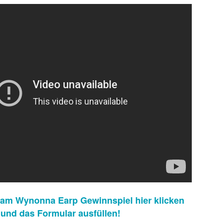
 sondern ebnete auch den endgültigen internationalen Durchbruch für
 wird als Cyborg aus der Zukunft geschickt, um die junge Sarah Conno
r der Menschheit im Kampf gegen die Maschinen zur Welt bringt.
 am Wynonna Earp Gewinnspiel hier klicken
und das Formular ausfüllen!