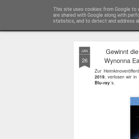
MyKinoTrailer
This site uses cookies from Google to d
are shared with Google along with perf
statistics, and to detect and address a
Classic
Startseite
4K UHD & Blu-ray Reviews
Filmkritiken
Gewinnt die 
JAN
Gewinnt Kinofr
JUL
Wynonna Ear
26
29
Zur Wiederaufführung
Zur Heimkinoveröffent
Plakate
.
2019
, verlosen wir i
Blu-ray
´s.