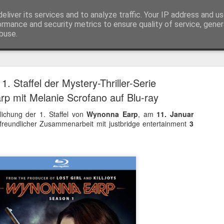
eliver its services and to analyze traffic. Your IP address and u
ormance and security metrics to ensure quality of service, gene
buse.
Trailer
Serien Reviews
Produkttests
Games
Gewinnspiele
Imp
1. Staffel der Mystery-Thriller-Serie
eikarten zum 4K Kinoerlebnis vom Sci-Fi Klassiker
p mit Melanie Scrofano auf Blu-ray
 von
Terminator
in 4K im Kino, am 4. August 2026, verlosen wir
2
lichung der 1. Staffel von
Wynonna Earp
, am
11. Januar
n freundlicher Zusammenarbeit mit justbridge entertainment
3