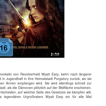
t ein weiterer Kultstreifen im Rahmen der Kino-Event-Reihe B
e Testosteron und Action inklusive.
enkelin von Revolverheld Wyatt Earp, kehrt nach längerer
ist eine Maschine. Er ist der Terminator“!
d in Jugendhaft in ihre Heimatstadt Purgatory zurück, wo sie
ck!
nen Armen empfangen wird. Sie wird allerdings schnell zur
tadt, als die Dämonen plötzlich auf der Bildfläche erscheinen.
kehrt der Sci-Fi-Actionthriller, der neue Maßstäbe im Genrekino
scheiden, auf welcher Seite des Gesetzes sie kämpfen will,
in gilt, zurück auf die große Leinwand.
 legendären Urgroßvaters Wyatt Earp ein für alle Mal
chungserfolg aus dem Jahr 1984 markierte nicht nur den Begi