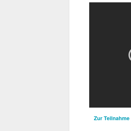
beachtlicher Karriere,
Schwarzenegger. Dieser
sie den späteren Rette
Zur Teilnahme