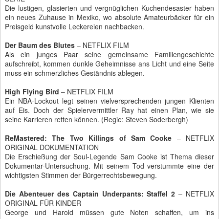
Die lustigen, glasierten und vergnüglichen Kuchendesaster haben
ein neues Zuhause in Mexiko, wo absolute Amateurbäcker für ein
Preisgeld kunstvolle Leckereien nachbacken.
Der Baum des Blutes
– NETFLIX FILM
Als ein junges Paar seine gemeinsame Familiengeschichte
aufschreibt, kommen dunkle Geheimnisse ans Licht und eine Seite
muss ein schmerzliches Geständnis ablegen.
High Flying Bird
– NETFLIX FILM
Ein NBA-Lockout legt seinen vielversprechenden jungen Klienten
auf Eis. Doch der Spielervermittler Ray hat einen Plan, wie sie
seine Karrieren retten können. (Regie: Steven Soderbergh)
ReMastered: The Two Killings of Sam Cooke
– NETFLIX
ORIGINAL DOKUMENTATION
Die Erschießung der Soul-Legende Sam Cooke ist Thema dieser
Dokumentar-Untersuchung. Mit seinem Tod verstummte eine der
wichtigsten Stimmen der Bürgerrechtsbewegung.
Die Abenteuer des Captain Underpants: Staffel 2
– NETFLIX
ORIGINAL FÜR KINDER
George und Harold müssen gute Noten schaffen, um ins