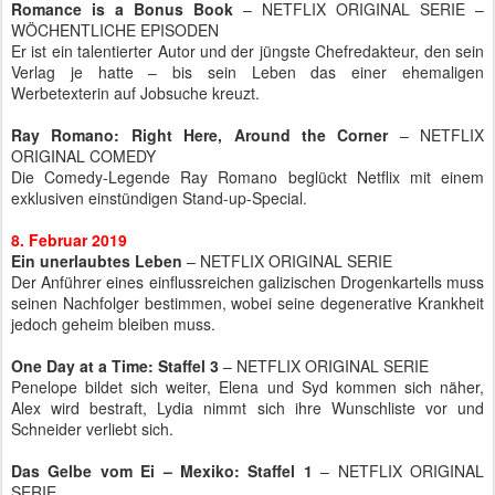
Romance is a Bonus Book
– NETFLIX ORIGINAL SERIE –
WÖCHENTLICHE EPISODEN
Er ist ein talentierter Autor und der jüngste Chefredakteur, den sein
Verlag je hatte – bis sein Leben das einer ehemaligen
Werbetexterin auf Jobsuche kreuzt.
Ray Romano: Right Here, Around the Corner
– NETFLIX
ORIGINAL COMEDY
Die Comedy-Legende Ray Romano beglückt Netflix mit einem
exklusiven einstündigen Stand-up-Special.
8. Februar 2019
Ein unerlaubtes Leben
– NETFLIX ORIGINAL SERIE
Der Anführer eines einflussreichen galizischen Drogenkartells muss
seinen Nachfolger bestimmen, wobei seine degenerative Krankheit
jedoch geheim bleiben muss.
One Day at a Time: Staffel 3
– NETFLIX ORIGINAL SERIE
Penelope bildet sich weiter, Elena und Syd kommen sich näher,
Alex wird bestraft, Lydia nimmt sich ihre Wunschliste vor und
Schneider verliebt sich.
Das Gelbe vom Ei – Mexiko: Staffel 1
– NETFLIX ORIGINAL
SERIE