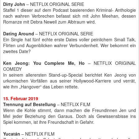
Dirty John
– NETFLIX ORIGINAL SERIE
Staffel 1 dieser auf dem Podcast basierenden Kriminal- Anthologie
nach wahren Verbrechen befasst sich mit John Meehan, dessen
Romanze mit Debra Newell zum Albtraum wird.
Dating Around
– NETFLIX ORIGINAL SERIE
Ein Single hat fünf echte erste Dates voller peinlichem Small Talk,
Flirten und Augenblicken wahrer Verbundenheit. Wer bekommt ein
zweites Date?
Ken Jeong: You Complete Me, Ho
– NETFLIX ORIGINAL
COMEDY
In seinem allerersten Stand-up-Special berichtet Ken Jeong von
urkomischen Vorfällen aus seiner Hollywood-Karriere und verrät,
wie ihm „Hangover“ das Leben rettete.
15. Februar 2019
Trennung auf Bestellung
– NETFLIX FILM
Wenn die Kohle stimmt, dann machen die Freundinnen Jen und
Mel jeder Beziehung den Garaus. Doch als Gewissensbisse ins
Spiel kommen, ist ihre Freundschaft in Gefahr.
Yucatán
– NETFLIX FILM