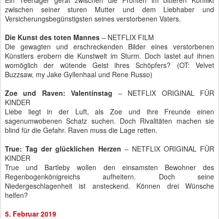
Ein Teenager gerät zwischen die Fronten im bitteren Konflikt
zwischen seiner sturen Mutter und dem Liebhaber und
Versicherungsbegünstigsten seines verstorbenen Vaters.
Die Kunst des toten Mannes
– NETFLIX FILM
Die gewagten und erschreckenden Bilder eines verstorbenen
Künstlers erobern die Kunstwelt im Sturm. Doch lastet auf ihnen
womöglich der wütende Geist ihres Schöpfers? (OT: Velvet
Buzzsaw, my Jake Gyllenhaal und Rene Russo)
Zoe und Raven: Valentinstag
– NETFLIX ORIGINAL FÜR
KINDER
Liebe liegt in der Luft, als Zoe und ihre Freunde einen
sagenumwobenen Schatz suchen. Doch Rivalitäten machen sie
blind für die Gefahr. Raven muss die Lage retten.
True: Tag der glücklichen Herzen
– NETFLIX ORIGINAL FÜR
KINDER
True und Bartleby wollen den einsamsten Bewohner des
Regenbogenkönigreichs aufheitern. Doch seine
Niedergeschlagenheit ist ansteckend. Können drei Wünsche
helfen?
5. Februar 2019