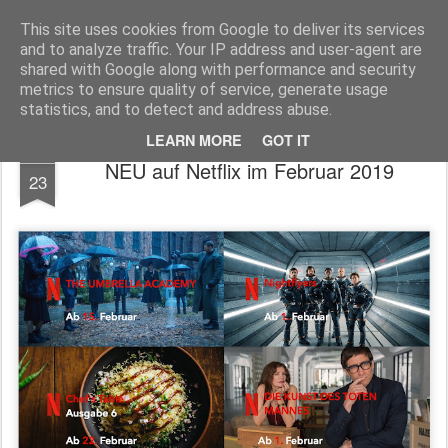
MyKinoTrailer
This site uses cookies from Google to deliver its services
and to analyze traffic. Your IP address and user-agent are
Pages
shared with Google along with performance and security
metrics to ensure quality of service, generate usage
statistics, and to detect and address abuse.
LEARN MORE
GOT IT
JAN
NEU auf Netflix im Februar 2019
23