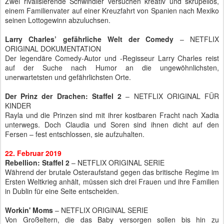
Zwei rivalisierende Schwindler versuchen kreativ und skrupellos,
einem Familienvater auf einer Kreuzfahrt von Spanien nach Mexiko
seinen Lottogewinn abzuluchsen.
Larry Charles’ gefährliche Welt der Comedy
– NETFLIX
ORIGINAL DOKUMENTATION
Der legendäre Comedy-Autor und -Regisseur Larry Charles reist
auf der Suche nach Humor an die ungewöhnlichsten,
unerwartetsten und gefährlichsten Orte.
Der Prinz der Drachen: Staffel 2
– NETFLIX ORIGINAL FÜR
KINDER
Rayla und die Prinzen sind mit ihrer kostbaren Fracht nach Xadia
unterwegs. Doch Claudia und Soren sind ihnen dicht auf den
Fersen – fest entschlossen, sie aufzuhalten.
22. Februar 2019
Rebellion: Staffel 2
– NETFLIX ORIGINAL SERIE
Während der brutale Osteraufstand gegen das britische Regime im
Ersten Weltkrieg anhält, müssen sich drei Frauen und ihre Familien
in Dublin für eine Seite entscheiden.
Workin' Moms
– NETFLIX ORIGINAL SERIE
Von Großeltern, die das Baby versorgen sollen bis hin zu