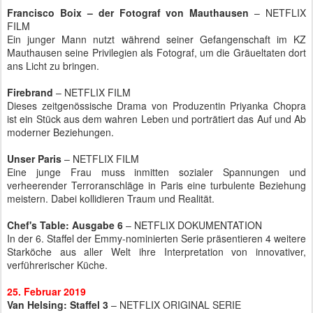
Francisco Boix – der Fotograf von Mauthausen
– NETFLIX
FILM
Ein junger Mann nutzt während seiner Gefangenschaft im KZ
Mauthausen seine Privilegien als Fotograf, um die Gräueltaten dort
ans Licht zu bringen.
Firebrand
– NETFLIX FILM
Dieses zeitgenössische Drama von Produzentin Priyanka Chopra
ist ein Stück aus dem wahren Leben und porträtiert das Auf und Ab
moderner Beziehungen.
Unser Paris
– NETFLIX FILM
Eine junge Frau muss inmitten sozialer Spannungen und
verheerender Terroranschläge in Paris eine turbulente Beziehung
meistern. Dabei kollidieren Traum und Realität.
Chef's Table: Ausgabe 6
– NETFLIX DOKUMENTATION
In der 6. Staffel der Emmy-nominierten Serie präsentieren 4 weitere
Starköche aus aller Welt ihre Interpretation von innovativer,
verführerischer Küche.
25. Februar 2019
Van Helsing: Staffel 3
– NETFLIX ORIGINAL SERIE