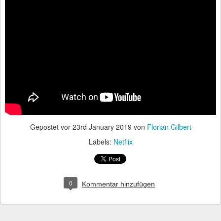
Gepostet vor
23rd January 2019
von
Florian Gilbert
Labels:
Netflix
0
Kommentar hinzufügen