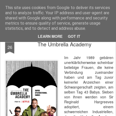
MyKinoTrailer
This site uses cookies from Google to deliver its services
and to analyze traffic. Your IP address and user-agent are
Pages
shared with Google along with performance and security
metrics to ensure quality of service, generate usage
statistics, and to detect and address abuse.
LEARN MORE
GOT IT
JAN
The Umbrella Academy
26
Im Jahr 1989 gebären
unerklärlicherweise scheinbar
beliebige Frauen, die keine
Verbindung zueinander
haben und am Tag zuvor
keinerlei Anzeichen einer
Schwangerschaft zeigten, am
selben Tag 43 Babys. Sieben
von ihnen werden von Sir
Reginald Hargreeves
adoptiert, einem
schwerreichen Industriellen,