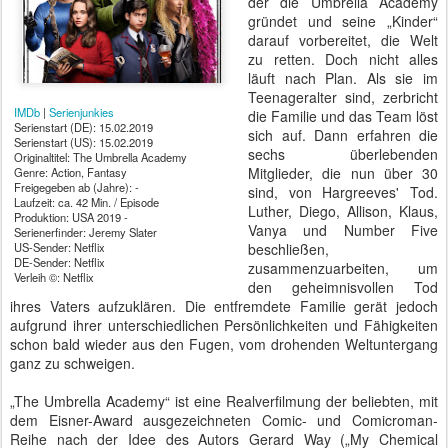
der die Umbrella Academy
gründet und seine „Kinder“
darauf vorbereitet, die Welt
zu retten. Doch nicht alles
läuft nach Plan. Als sie im
Teenageralter sind, zerbricht
IMDb
|
Serienjunkies
die Familie und das Team löst
Serienstart (DE): 15.02.2019
sich auf. Dann erfahren die
Serienstart (US): 15.02.2019
sechs überlebenden
Originaltitel: The Umbrella Academy
Mitglieder, die nun über 30
Genre: Action, Fantasy
Freigegeben ab (Jahre): -
sind, von Hargreeves' Tod.
Laufzeit: ca. 42 Min. / Episode
Luther, Diego, Allison, Klaus,
Produktion: USA 2019 -
Vanya und Number Five
Serienerfinder: Jeremy Slater
US-Sender: Netflix
beschließen,
DE-Sender: Netflix
zusammenzuarbeiten, um
Verleih ©: Netflix
den geheimnisvollen Tod
ihres Vaters aufzuklären. Die entfremdete Familie gerät jedoch
aufgrund ihrer unterschiedlichen Persönlichkeiten und Fähigkeiten
schon bald wieder aus den Fugen, vom drohenden Weltuntergang
ganz zu schweigen.
„The Umbrella Academy“ ist eine Realverfilmung der beliebten, mit
dem Eisner-Award ausgezeichneten Comic- und Comicroman-
Reihe nach der Idee des Autors Gerard Way („My Chemical