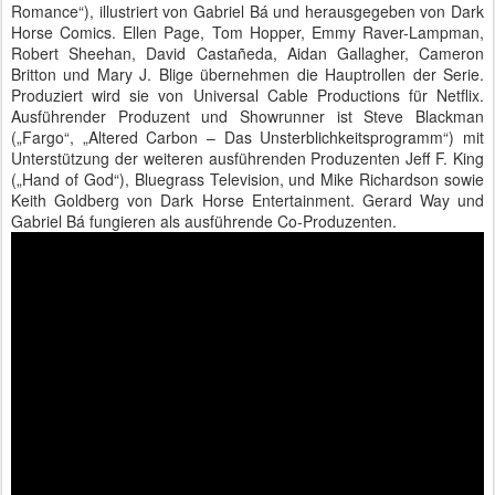
Romance“), illustriert von Gabriel Bá und herausgegeben von Dark
Horse Comics. Ellen Page, Tom Hopper, Emmy Raver-Lampman,
Robert Sheehan, David Castañeda, Aidan Gallagher, Cameron
Britton und Mary J. Blige übernehmen die Hauptrollen der Serie.
Produziert wird sie von Universal Cable Productions für Netflix.
Ausführender Produzent und Showrunner ist Steve Blackman
(„Fargo“, „Altered Carbon – Das Unsterblichkeitsprogramm“) mit
Unterstützung der weiteren ausführenden Produzenten Jeff F. King
(„Hand of God“), Bluegrass Television, und Mike Richardson sowie
Keith Goldberg von Dark Horse Entertainment. Gerard Way und
Gabriel Bá fungieren als ausführende Co-Produzenten.