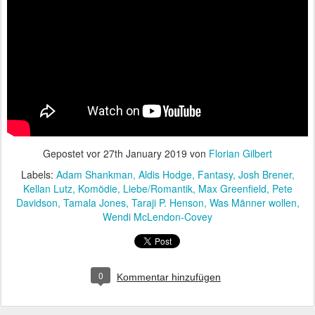
Gepostet vor
27th January 2019
von
Florian Gilbert
Labels:
Adam Shankman
Aldis Hodge
Fantasy
Josh Brener
Kellan Lutz
Komödie
Liebe/Romantik
Max Greenfield
Pete
Davidson
Tamala Jones
Taraji P. Henson
Was Männer wollen
Wendi McLendon-Covey
0
Kommentar hinzufügen