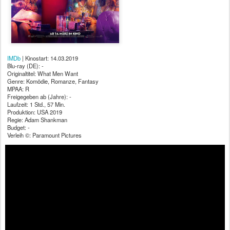
IMDb
| Kinostart: 14.03.2019
Blu-ray (DE): -
Originaltitel: What Men Want
Genre: Komödie, Romanze, Fantasy
MPAA: R
Freigegeben ab (Jahre): -
Laufzeit: 1 Std., 57 Min.
Produktion: USA 2019
Regie: Adam Shankman
Budget: -
Verleih ©: Paramount Pictures