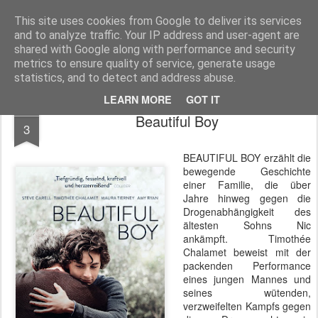
MyKinoTrailer
This site uses cookies from Google to deliver its services
and to analyze traffic. Your IP address and user-agent are
Pages
shared with Google along with performance and security
metrics to ensure quality of service, generate usage
statistics, and to detect and address abuse.
LEARN MORE
GOT IT
FEB
Beautiful Boy
3
BEAUTIFUL BOY erzählt die
bewegende Geschichte
einer Familie, die über
Jahre hinweg gegen die
Drogenabhängigkeit des
ältesten Sohns Nic
ankämpft. Timothée
Chalamet beweist mit der
packenden Performance
eines jungen Mannes und
seines wütenden,
verzweifelten Kampfs gegen