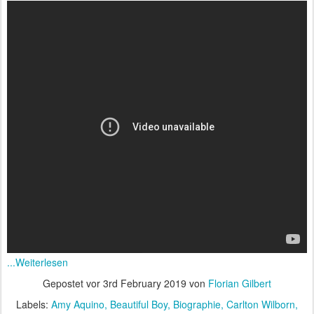
...Weiterlesen
Gepostet vor
3rd February 2019
von
Florian Gilbert
Labels:
Amy Aquino
Beautiful Boy
Biographie
Carlton Wilborn