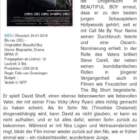
die Drogensucht in
BEAUTIFUL BOY erneut,
dass er zu den besten
jungen Schauspielern
Hollywoods gehört, seit er
mit Call Me By Your Name
IMDb
| Kinostart: 24.01.2019
seinen Durchbruch feierte
Blu-ray (DE): -
und eine Oscar©-
Originaltitel: Beautiful Boy
Nominierung erhielt. In der
Genre: Biographie, Drama
Rolle des Vaters brilliert
MPAA: R
Freigegeben ab (Jahre): 12
Steve Carell, der neben
Laufzeit: 2 Std.
seinen komödiantischen
Produktion: USA 2018
Rollen in jüngerer
Regie: Felix van Groeningen
Vergangenheit auch in
Budget: -
Verleih ©: NFP
Filmen wie Foxcatcher und
The Big Short begeisterte.
Er spielt David Sheff, einen ebenso liebenswerten wie liebevollen
Vater, der mit seiner Frau Vicky (Amy Ryan) alles richtig gemacht
zu haben scheint. Als ihr Sohn Nic (Timothée Chalamet)
drogenabhängig wird, kann David es nicht glauben, er kann es
nicht aufhalten, und er tut alles dafür, seinen Sohn zurück zu
bekommen. Während er mit Nics Lügen und Vertrauensbrüchen
ringt, blickt der Film immer wieder zurück auf den Nic, wie er früher
einmal war – ein rücksichtsvoller, wunderbarer Junge.