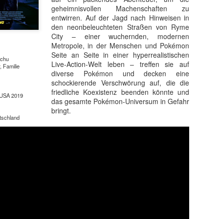
geheimnisvollen Machenschaften zu
entwirren. Auf der Jagd nach Hinweisen in
den neonbeleuchteten Straßen von Ryme
City – einer wuchernden, modernen
Metropole, in der Menschen und Pokémon
Seite an Seite in einer hyperrealistischen
achu
Live-Action-Welt leben – treffen sie auf
, Familie
diverse Pokémon und decken eine
schockierende Verschwörung auf, die die
friedliche Koexistenz beenden könnte und
 USA 2019
das gesamte Pokémon-Universum in Gefahr
bringt.
tschland
t ein weiterer Kultstreifen im Rahmen der Kino-Event-Reihe B
e Testosteron und Action inklusive.
ist eine Maschine. Er ist der Terminator“!
ck!
kehrt der Sci-Fi-Actionthriller, der neue Maßstäbe im Genrekino
in gilt, zurück auf die große Leinwand.
chungserfolg aus dem Jahr 1984 markierte nicht nur den Begi