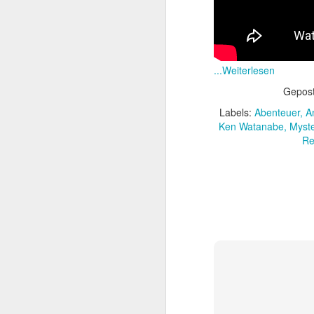
Zur Teilnahme 
...Weiterlesen
Gepost
Labels:
Abenteuer
A
Ken Watanabe
Myste
Re
Die Ody
JUL
15
Nach Jahren voller e
Drehbüchern hat sic
– und nun Die Odyssee.
beteiligt war – Interste
Bildgewalt mit