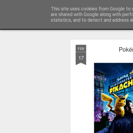
MyKinoTrailer
This site uses cookies from Google to d
are shared with Google along with perf
statistics, and to detect and address a
Classic
Startseite
4K UHD & Blu-ray Reviews
Filmkritiken
Poké
FEB
Gewinnt Kinofr
JUL
17
29
Zur Wiederaufführung
Plakate
.