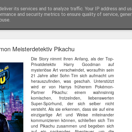
eliver its services and to analyze traffic. Your IP address and u
ormance and security metrics to ensure quality of service, gene
buse.
Trailer
Serien Reviews
Produkttests
Games
Gewinnspiele
Imp
mon Meisterdetektiv Pikachu
eikarten zum 4K Kinoerlebnis vom Sci-Fi Klassiker
Die Story nimmt ihren Anfang, als der Top-
 von
Terminator
in 4K im Kino, am 4. August 2026, verlosen wir
2
Privatdetektiv Harry Goodman auf
mysteriöse Art verschwindet, woraufhin sein
21 Jahre alter Sohn Tim sich aufmacht um
herauszufinden, was geschah. Unterstützt
wird er von Harrys früherem Pokémon-
Partner Pikachu: einem wahnsinnig
komischen, frotzelnden, liebenswerten
Super-Spürhund, der sich selber nicht
versteht. Als sie erkennen, dass sie auf eine
einzigartige Art und Weise miteinander
kommunizieren können, schließen sich Tim
und Pikachu zusammen und begeben sich
auf ein packendes Abenteuer, um die