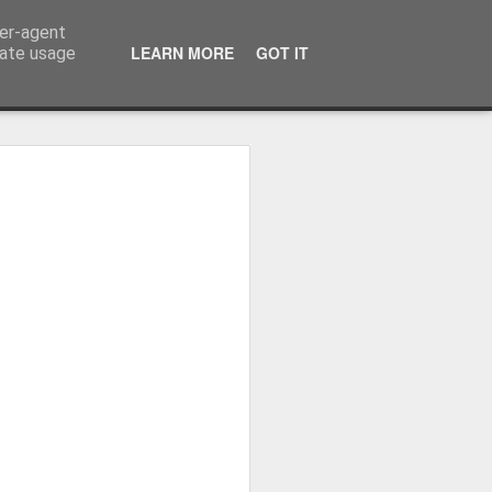
ser-agent
LEARN MORE
GOT IT
rate usage
ressum
 Terminator
 Kinofreikarten
und
2