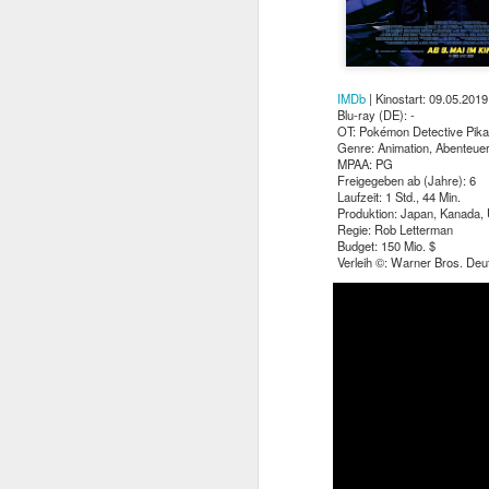
IMDb
| Kinostart: 09.05.2019
Blu-ray (DE): -
OT: Pokémon Detective Pik
Genre: Animation, Abenteuer
MPAA: PG
Freigegeben ab (Jahre): 6
Laufzeit: 1 Std., 44 Min.
Produktion: Japan, Kanada,
Regie: Rob Letterman
Budget: 150 Mio. $
Verleih ©: Warner Bros. Deu
Mit TERMINATOR steh
Startlöchern. Jede Meng
„Er ist kein Mensch. Er 
Kurz gesagt: he’ll be ba
Am
4. August 2026
popkultureller Meilenste
Der einstige Überras