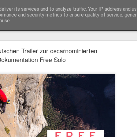
eliver its services and to analyze traffic. Your IP address and u
ormance and security metrics to ensure quality of service, gene
buse.
Trailer
Serien Reviews
Produkttests
Games
Gewinnspiele
Imp
tschen Trailer zur oscarnominierten
eikarten zum 4K Kinoerlebnis vom Sci-Fi Klassiker
okumentation Free Solo
 von
Terminator
in 4K im Kino, am 4. August 2026, verlosen wir
2