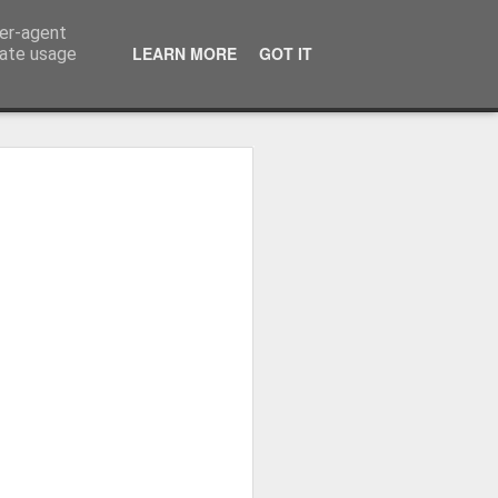
ser-agent
LEARN MORE
GOT IT
rate usage
ressum
 Terminator
 Kinofreikarten
und
2