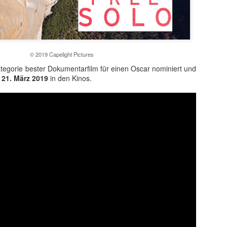
© 2019 Capelight Pictures
ategorie bester Dokumentarfilm für einen Oscar nominiert und
m
21. März 2019
in den Kinos.
t ein weiterer Kultstreifen im Rahmen der Kino-Event-Reihe B
e Testosteron und Action inklusive.
ist eine Maschine. Er ist der Terminator“!
ck!
kehrt der Sci-Fi-Actionthriller, der neue Maßstäbe im Genrekino
in gilt, zurück auf die große Leinwand.
chungserfolg aus dem Jahr 1984 markierte nicht nur den Begi