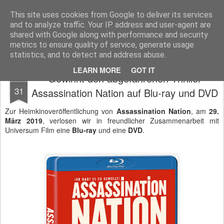
MyKinoTrailer
This site uses cookies from Google to deliver its services
and to analyze traffic. Your IP address and user-agent are
Pages
shared with Google along with performance and security
metrics to ensure quality of service, generate usage
statistics, and to detect and address abuse.
LEARN MORE
GOT IT
Gewinnt den abgefahrenen Thriller
MAR
31
Assassination Nation auf Blu-ray und DVD
Zur Heimkinoveröffentlichung von
Assassination Nation
, am
29.
März 2019
, verlosen wir in freundlicher Zusammenarbeit mit
Universum Film eine
Blu-ray
und eine
DVD
.