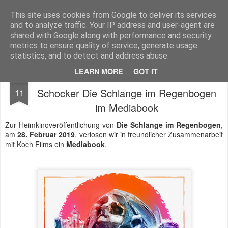
MyKinoTrailer
This site uses cookies from Google to deliver its services
and to analyze traffic. Your IP address and user-agent are
Pages
shared with Google along with performance and security
metrics to ensure quality of service, generate usage
statistics, and to detect and address abuse.
LEARN MORE
GOT IT
Gewinnt Wes Cravens Zombie-Voodoo-
MAR
Schocker Die Schlange im Regenbogen
11
im Mediabook
Zur Heimkinoveröffentlichung von
Die Schlange im Regenbogen
,
am
28. Februar 2019
, verlosen wir in freundlicher Zusammenarbeit
mit Koch Films ein
Mediabook
.