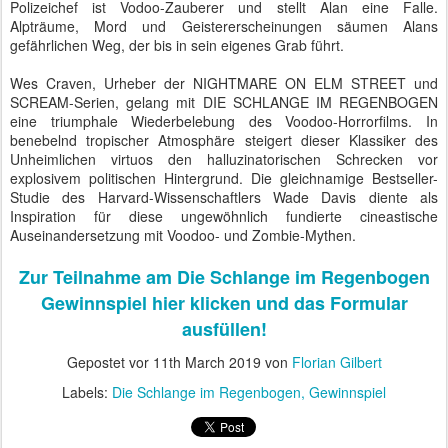
Polizeichef ist Vodoo-Zauberer und stellt Alan eine Falle.
Alpträume, Mord und Geistererscheinungen säumen Alans
gefährlichen Weg, der bis in sein eigenes Grab führt.
Wes Craven, Urheber der NIGHTMARE ON ELM STREET und
SCREAM-Serien, gelang mit DIE SCHLANGE IM REGENBOGEN
eine triumphale Wiederbelebung des Voodoo-Horrorfilms. In
benebelnd tropischer Atmosphäre steigert dieser Klassiker des
Unheimlichen virtuos den halluzinatorischen Schrecken vor
explosivem politischen Hintergrund. Die gleichnamige Bestseller-
Studie des Harvard-Wissenschaftlers Wade Davis diente als
Inspiration für diese ungewöhnlich fundierte cineastische
Auseinandersetzung mit Voodoo- und Zombie-Mythen.
Zur Teilnahme am Die Schlange im Regenbogen
Gewinnspiel hier klicken und das Formular
ausfüllen!
Gepostet vor
11th March 2019
von
Florian Gilbert
Labels:
Die Schlange im Regenbogen
Gewinnspiel